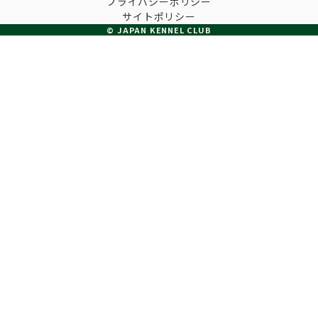
プライバシーポリシー
子犬の申請について
サイトポリシー
トリマー
チャンピオンについて(ドッグショー・競技会)
© JAPAN KENNEL CLUB
ジュニアハンドラーとは
JKCの歴史
DNA登録
ハンドラー
自由研究<犬について詳しく知ろう！>
ロイヤルカナンアワードについて
ディスクロージャー（情報公開）
チャンピオンタイトル
訓練士
ジャックお面を作ってあそぼう♪
JKCブリーディングアワード
有識者会議の提言について
繁殖についての基礎知識
スチュワード
訓練競技会
入会のご案内
正しいブリーディングと守るべき心得
審査員
アジリティー競技会
3分でわかるジャパンケネルクラブ
ティーカッププードル、豆柴について
アニマル衛生士
フライボール競技会