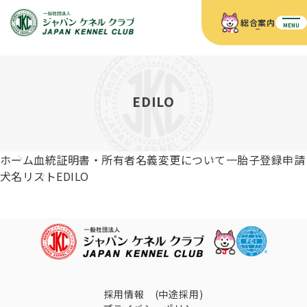
総合案内
MENU
ホーム
JKCの活動内容
JKCの活動内容
血統証明書について
EDILO
血統証明書について
イベント
事業内容
イベント
犬の知識
血統証明書の見かた
ホーム
血統証明書・所有者名義変更について
一胎子登録申請
JKC公認資格
ドッグショー 競技会スケジュール
犬種紹介
犬名リスト
EDILO
JKC公認資格
組織概要
刊行物
お知らせ
会員向け情報
血統証明書・各種申請
「資格更新料の自動引落」のご利用について
刊行物のご案内
ドッグショー
新登録犬種のご紹介
定款
ダウンロード
FAQ
血統証明書・所有者名義変更
愛犬飼育管理士
犬の健康管理手帳について
FCIインターナショナルドッグショー開催のご案内
キーワードラリー2025
沿革
採用情報 (中途採用)