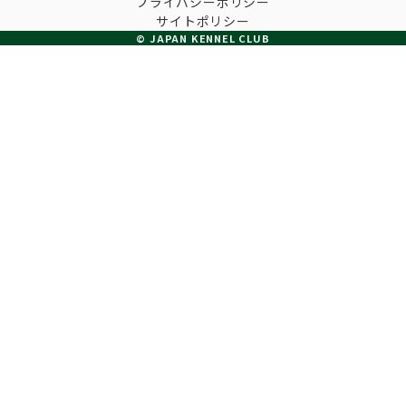
プライバシーポリシー
子犬の申請について
サイトポリシー
トリマー
チャンピオンについて(ドッグショー・競技会)
© JAPAN KENNEL CLUB
ジュニアハンドラーとは
JKCの歴史
DNA登録
ハンドラー
自由研究<犬について詳しく知ろう！>
ロイヤルカナンアワードについて
ディスクロージャー（情報公開）
チャンピオンタイトル
訓練士
ジャックお面を作ってあそぼう♪
JKCブリーディングアワード
有識者会議の提言について
繁殖についての基礎知識
スチュワード
訓練競技会
入会のご案内
正しいブリーディングと守るべき心得
審査員
アジリティー競技会
3分でわかるジャパンケネルクラブ
ティーカッププードル、豆柴について
アニマル衛生士
フライボール競技会