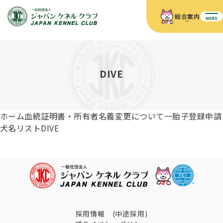
総合案内
MENU
ホーム
JKCの活動内容
JKCの活動内容
血統証明書について
DIVE
血統証明書について
イベント
事業内容
イベント
犬の知識
血統証明書の見かた
ホーム
血統証明書・所有者名義変更について
一胎子登録申請
JKC公認資格
ドッグショー 競技会スケジュール
犬種紹介
犬名リスト
DIVE
JKC公認資格
組織概要
刊行物
お知らせ
会員向け情報
血統証明書・各種申請
「資格更新料の自動引落」のご利用について
刊行物のご案内
ドッグショー
新登録犬種のご紹介
定款
ダウンロード
FAQ
血統証明書・所有者名義変更
愛犬飼育管理士
犬の健康管理手帳について
FCIインターナショナルドッグショー開催のご案内
キーワードラリー2025
沿革
採用情報 (中途採用)