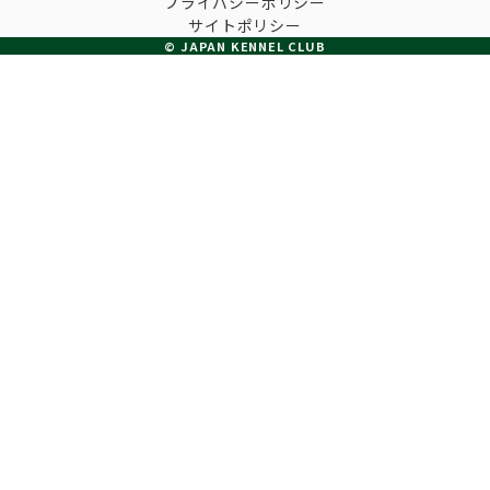
プライバシーポリシー
子犬の申請について
サイトポリシー
トリマー
チャンピオンについて(ドッグショー・競技会)
© JAPAN KENNEL CLUB
ジュニアハンドラーとは
JKCの歴史
DNA登録
ハンドラー
自由研究<犬について詳しく知ろう！>
ロイヤルカナンアワードについて
ディスクロージャー（情報公開）
チャンピオンタイトル
訓練士
ジャックお面を作ってあそぼう♪
JKCブリーディングアワード
有識者会議の提言について
繁殖についての基礎知識
スチュワード
訓練競技会
入会のご案内
正しいブリーディングと守るべき心得
審査員
アジリティー競技会
3分でわかるジャパンケネルクラブ
ティーカッププードル、豆柴について
アニマル衛生士
フライボール競技会