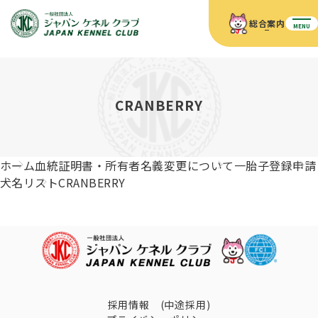
総合案内
MENU
ホーム
JKCの活動内容
JKCの活動内容
血統証明書について
CRANBERRY
血統証明書について
イベント
事業内容
イベント
犬の知識
血統証明書の見かた
ホーム
血統証明書・所有者名義変更について
一胎子登録申請
JKC公認資格
ドッグショー 競技会スケジュール
犬種紹介
犬名リスト
CRANBERRY
JKC公認資格
組織概要
刊行物
お知らせ
会員向け情報
血統証明書・各種申請
「資格更新料の自動引落」のご利用について
刊行物のご案内
ドッグショー
新登録犬種のご紹介
定款
ダウンロード
FAQ
血統証明書・所有者名義変更
愛犬飼育管理士
犬の健康管理手帳について
FCIインターナショナルドッグショー開催のご案内
キーワードラリー2025
沿革
採用情報 (中途採用)