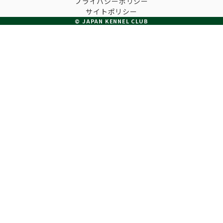
プライバシーポリシー
子犬の申請について
サイトポリシー
トリマー
チャンピオンについて(ドッグショー・競技会)
© JAPAN KENNEL CLUB
ジュニアハンドラーとは
JKCの歴史
DNA登録
ハンドラー
自由研究<犬について詳しく知ろう！>
ロイヤルカナンアワードについて
ディスクロージャー（情報公開）
チャンピオンタイトル
訓練士
ジャックお面を作ってあそぼう♪
JKCブリーディングアワード
有識者会議の提言について
繁殖についての基礎知識
スチュワード
訓練競技会
入会のご案内
正しいブリーディングと守るべき心得
審査員
アジリティー競技会
3分でわかるジャパンケネルクラブ
ティーカッププードル、豆柴について
アニマル衛生士
フライボール競技会