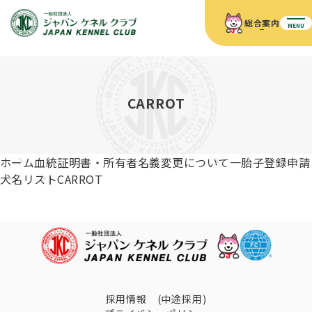
総合案内
MENU
ホーム
JKCの活動内容
JKCの活動内容
血統証明書について
CARROT
血統証明書について
イベント
事業内容
イベント
犬の知識
血統証明書の見かた
ホーム
血統証明書・所有者名義変更について
一胎子登録申請
JKC公認資格
ドッグショー 競技会スケジュール
犬種紹介
犬名リスト
CARROT
JKC公認資格
組織概要
刊行物
お知らせ
会員向け情報
血統証明書・各種申請
「資格更新料の自動引落」のご利用について
刊行物のご案内
ドッグショー
新登録犬種のご紹介
定款
ダウンロード
FAQ
血統証明書・所有者名義変更
愛犬飼育管理士
犬の健康管理手帳について
FCIインターナショナルドッグショー開催のご案内
キーワードラリー2025
沿革
採用情報 (中途採用)