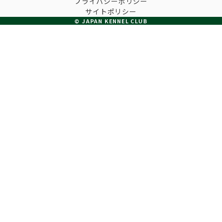
プライバシーポリシー
子犬の申請について
サイトポリシー
トリマー
チャンピオンについて(ドッグショー・競技会)
© JAPAN KENNEL CLUB
ジュニアハンドラーとは
JKCの歴史
DNA登録
ハンドラー
自由研究<犬について詳しく知ろう！>
ロイヤルカナンアワードについて
ディスクロージャー（情報公開）
チャンピオンタイトル
訓練士
ジャックお面を作ってあそぼう♪
JKCブリーディングアワード
有識者会議の提言について
繁殖についての基礎知識
スチュワード
訓練競技会
入会のご案内
正しいブリーディングと守るべき心得
審査員
アジリティー競技会
3分でわかるジャパンケネルクラブ
ティーカッププードル、豆柴について
アニマル衛生士
フライボール競技会