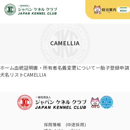
総合案内
MENU
ホーム
JKCの活動内容
JKCの活動内容
血統証明書について
CAMELLIA
血統証明書について
イベント
事業内容
イベント
犬の知識
血統証明書の見かた
ホーム
血統証明書・所有者名義変更について
一胎子登録申請
JKC公認資格
ドッグショー 競技会スケジュール
犬種紹介
犬名リスト
CAMELLIA
JKC公認資格
組織概要
刊行物
お知らせ
会員向け情報
血統証明書・各種申請
「資格更新料の自動引落」のご利用について
刊行物のご案内
ドッグショー
新登録犬種のご紹介
定款
ダウンロード
FAQ
血統証明書・所有者名義変更
愛犬飼育管理士
犬の健康管理手帳について
FCIインターナショナルドッグショー開催のご案内
キーワードラリー2025
沿革
採用情報 (中途採用)