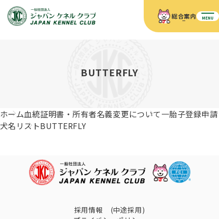
総合案内
MENU
ホーム
JKCの活動内容
JKCの活動内容
血統証明書について
BUTTERFLY
血統証明書について
イベント
事業内容
イベント
犬の知識
血統証明書の見かた
ホーム
血統証明書・所有者名義変更について
一胎子登録申請
JKC公認資格
ドッグショー 競技会スケジュール
犬種紹介
犬名リスト
BUTTERFLY
JKC公認資格
組織概要
刊行物
お知らせ
会員向け情報
血統証明書・各種申請
「資格更新料の自動引落」のご利用について
刊行物のご案内
ドッグショー
新登録犬種のご紹介
定款
ダウンロード
FAQ
血統証明書・所有者名義変更
愛犬飼育管理士
犬の健康管理手帳について
FCIインターナショナルドッグショー開催のご案内
キーワードラリー2025
沿革
採用情報 (中途採用)