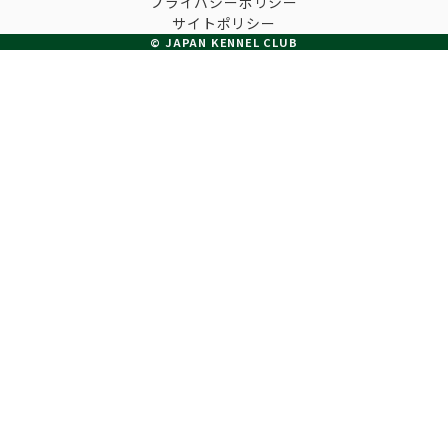
プライバシーポリシー
子犬の申請について
サイトポリシー
トリマー
チャンピオンについて(ドッグショー・競技会)
© JAPAN KENNEL CLUB
ジュニアハンドラーとは
JKCの歴史
DNA登録
ハンドラー
自由研究<犬について詳しく知ろう！>
ロイヤルカナンアワードについて
ディスクロージャー（情報公開）
チャンピオンタイトル
訓練士
ジャックお面を作ってあそぼう♪
JKCブリーディングアワード
有識者会議の提言について
繁殖についての基礎知識
スチュワード
訓練競技会
入会のご案内
正しいブリーディングと守るべき心得
審査員
アジリティー競技会
3分でわかるジャパンケネルクラブ
ティーカッププードル、豆柴について
アニマル衛生士
フライボール競技会