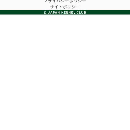
プライバシーポリシー
子犬の申請について
サイトポリシー
トリマー
チャンピオンについて(ドッグショー・競技会)
© JAPAN KENNEL CLUB
ジュニアハンドラーとは
JKCの歴史
DNA登録
ハンドラー
自由研究<犬について詳しく知ろう！>
ロイヤルカナンアワードについて
ディスクロージャー（情報公開）
チャンピオンタイトル
訓練士
ジャックお面を作ってあそぼう♪
JKCブリーディングアワード
有識者会議の提言について
繁殖についての基礎知識
スチュワード
訓練競技会
入会のご案内
正しいブリーディングと守るべき心得
審査員
アジリティー競技会
3分でわかるジャパンケネルクラブ
ティーカッププードル、豆柴について
アニマル衛生士
フライボール競技会