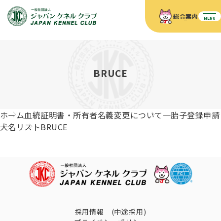
総合案内
MENU
ホーム
JKCの活動内容
JKCの活動内容
血統証明書について
BRUCE
血統証明書について
イベント
事業内容
イベント
犬の知識
血統証明書の見かた
ホーム
血統証明書・所有者名義変更について
一胎子登録申請
JKC公認資格
ドッグショー 競技会スケジュール
犬種紹介
犬名リスト
BRUCE
JKC公認資格
組織概要
刊行物
お知らせ
会員向け情報
血統証明書・各種申請
「資格更新料の自動引落」のご利用について
刊行物のご案内
ドッグショー
新登録犬種のご紹介
定款
ダウンロード
FAQ
血統証明書・所有者名義変更
愛犬飼育管理士
犬の健康管理手帳について
FCIインターナショナルドッグショー開催のご案内
キーワードラリー2025
沿革
採用情報 (中途採用)