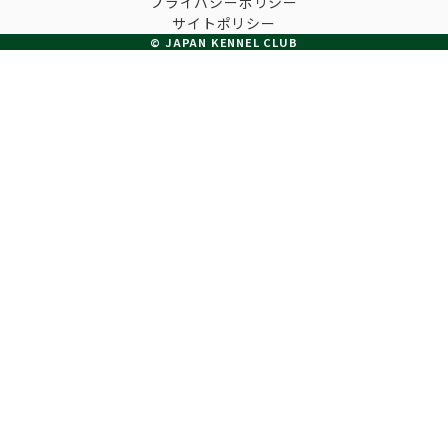
プライバシーポリシー
子犬の申請について
サイトポリシー
トリマー
チャンピオンについて(ドッグショー・競技会)
© JAPAN KENNEL CLUB
ジュニアハンドラーとは
JKCの歴史
DNA登録
ハンドラー
自由研究<犬について詳しく知ろう！>
ロイヤルカナンアワードについて
ディスクロージャー（情報公開）
チャンピオンタイトル
訓練士
ジャックお面を作ってあそぼう♪
JKCブリーディングアワード
有識者会議の提言について
繁殖についての基礎知識
スチュワード
訓練競技会
入会のご案内
正しいブリーディングと守るべき心得
審査員
アジリティー競技会
3分でわかるジャパンケネルクラブ
ティーカッププードル、豆柴について
アニマル衛生士
フライボール競技会