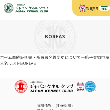
総合案内
MENU
ホーム
JKCの活動内容
JKCの活動内容
血統証明書について
BOREAS
血統証明書について
イベント
事業内容
イベント
犬の知識
血統証明書の見かた
ホーム
血統証明書・所有者名義変更について
一胎子登録申請
JKC公認資格
ドッグショー 競技会スケジュール
犬種紹介
犬名リスト
BOREAS
JKC公認資格
組織概要
刊行物
お知らせ
会員向け情報
血統証明書・各種申請
「資格更新料の自動引落」のご利用について
刊行物のご案内
ドッグショー
新登録犬種のご紹介
定款
ダウンロード
FAQ
血統証明書・所有者名義変更
愛犬飼育管理士
犬の健康管理手帳について
FCIインターナショナルドッグショー開催のご案内
キーワードラリー2025
沿革
採用情報 (中途採用)