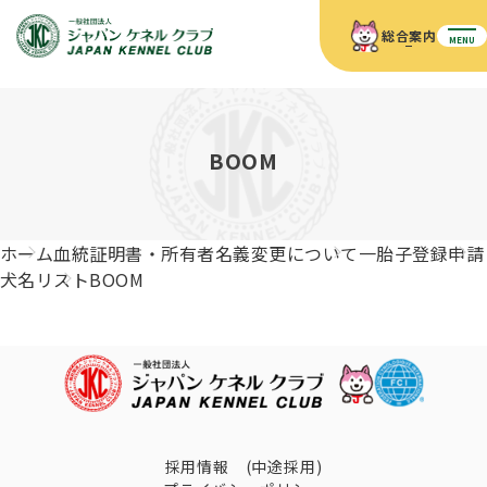
総合案内
MENU
ホーム
JKCの活動内容
JKCの活動内容
血統証明書について
BOOM
血統証明書について
イベント
事業内容
イベント
犬の知識
血統証明書の見かた
ホーム
血統証明書・所有者名義変更について
一胎子登録申請
JKC公認資格
ドッグショー 競技会スケジュール
犬種紹介
犬名リスト
BOOM
JKC公認資格
組織概要
刊行物
お知らせ
会員向け情報
血統証明書・各種申請
「資格更新料の自動引落」のご利用について
刊行物のご案内
ドッグショー
新登録犬種のご紹介
定款
ダウンロード
FAQ
血統証明書・所有者名義変更
愛犬飼育管理士
犬の健康管理手帳について
FCIインターナショナルドッグショー開催のご案内
キーワードラリー2025
沿革
採用情報 (中途採用)