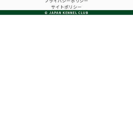
プライバシーポリシー
子犬の申請について
サイトポリシー
トリマー
チャンピオンについて(ドッグショー・競技会)
© JAPAN KENNEL CLUB
ジュニアハンドラーとは
JKCの歴史
DNA登録
ハンドラー
自由研究<犬について詳しく知ろう！>
ロイヤルカナンアワードについて
ディスクロージャー（情報公開）
チャンピオンタイトル
訓練士
ジャックお面を作ってあそぼう♪
JKCブリーディングアワード
有識者会議の提言について
繁殖についての基礎知識
スチュワード
訓練競技会
入会のご案内
正しいブリーディングと守るべき心得
審査員
アジリティー競技会
3分でわかるジャパンケネルクラブ
ティーカッププードル、豆柴について
アニマル衛生士
フライボール競技会