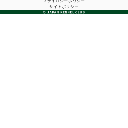
プライバシーポリシー
子犬の申請について
サイトポリシー
トリマー
チャンピオンについて(ドッグショー・競技会)
© JAPAN KENNEL CLUB
ジュニアハンドラーとは
JKCの歴史
DNA登録
ハンドラー
自由研究<犬について詳しく知ろう！>
ロイヤルカナンアワードについて
ディスクロージャー（情報公開）
チャンピオンタイトル
訓練士
ジャックお面を作ってあそぼう♪
JKCブリーディングアワード
有識者会議の提言について
繁殖についての基礎知識
スチュワード
訓練競技会
入会のご案内
正しいブリーディングと守るべき心得
審査員
アジリティー競技会
3分でわかるジャパンケネルクラブ
ティーカッププードル、豆柴について
アニマル衛生士
フライボール競技会