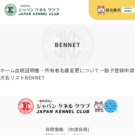
総合案内
MENU
ホーム
JKCの活動内容
JKCの活動内容
血統証明書について
BENNET
血統証明書について
イベント
事業内容
イベント
犬の知識
血統証明書の見かた
ホーム
血統証明書・所有者名義変更について
一胎子登録申請
JKC公認資格
ドッグショー 競技会スケジュール
犬種紹介
犬名リスト
BENNET
JKC公認資格
組織概要
刊行物
お知らせ
会員向け情報
血統証明書・各種申請
「資格更新料の自動引落」のご利用について
刊行物のご案内
ドッグショー
新登録犬種のご紹介
定款
ダウンロード
FAQ
血統証明書・所有者名義変更
愛犬飼育管理士
犬の健康管理手帳について
FCIインターナショナルドッグショー開催のご案内
キーワードラリー2025
沿革
採用情報 (中途採用)