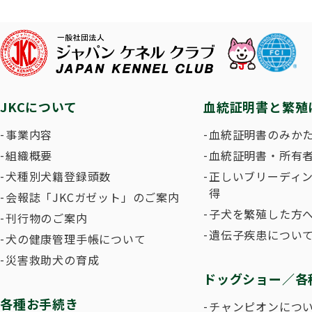
子犬を
長寿犬表彰について
人工授精について
ドッグダンス
災害救
トリミ
方
Obtaining the JKC Certified Export Pedigree
ジュニアハンドラー
過去の
JKCについて
血統証明書と繁殖
愛犬とのふれあい写真コンテストについて
愛犬と
事業内容
血統証明書のみか
組織概要
血統証明書・所有
犬種別犬籍登録頭数
正しいブリーディ
得
会報誌「JKCガゼット」のご案内
子犬を繁殖した方へ
刊行物のご案内
遺伝子疾患につい
犬の健康管理手帳について
災害救助犬の育成
ドッグショー／各
各種お手続き
チャンピオンにつ