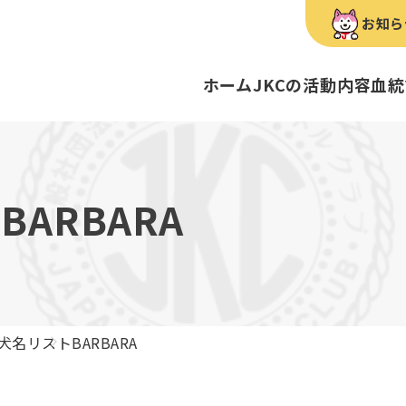
お知ら
ホーム
JKCの活動内容
血統
犬種のご紹介
康管理手帳について
キーワードラリー
FCIインター
要
明書・各種申請
ショー
育管理士
定款
血統証明書・所
トリマー
内
BARBARA
歴史
録
ルカナンアワードについて
ディスクロージ
チャンピオンタ
JKCブリーディ
スチュワード
クお面を作ってあそぼう♪
ご案内
ブリーディングと守るべき心得
ティー競技会
ル衛生士
3分でわかるジ
ティーカッププ
フライボール競
自主研修会／日
犬名リスト
BARBARA
股関節形成不全症
トのご案内
の愛護及び管理に関する法律」
犬種別犬籍登録
BH
ついて