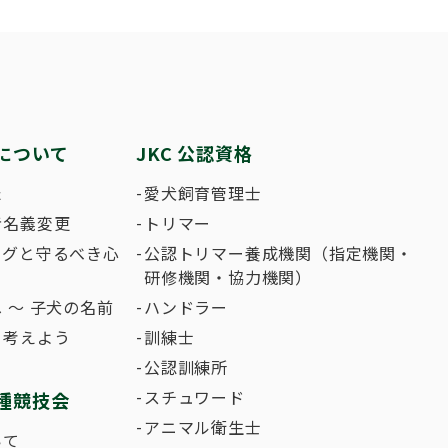
繁殖した方へ 〜 子犬の正式な名前のつけ
助犬の育成
ング競技会
ジャックブログ
血統証明書・よ
ハンドリング競
大会結果
犬の絵コンクー
について
JKC 公認資格
のふれあいの俳句について
た
愛犬飼育管理士
者名義変更
トリマー
ングと守るべき心
公認トリマー養成機関（指定機関・
研修機関・協力機関）
 〜 子犬の名前
ハンドラー
て考えよう
訓練士
公認訓練所
スチュワード
種競技会
アニマル衛生士
いて