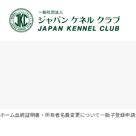
JKCの活動内容
血統証明書について
イベント
JKC公認資格
犬種紹介
刊行物のご案内
新登録
犬の健
事業内容
血統証明書の見かた
ドッグショー 競技会スケジュール
「資格更新料の自動引落」のご利用について
組織概
血統証
ドッグ
愛犬飼
ジュニアハンドラーとは
沿革
子犬の申請について
チャンピオンについて(ドッグショー・競技会)
ハンドラー
JKCの
DNA登
ロイヤ
訓練士
自由研究<犬について詳しく知ろう！>
ジャッ
有識者会議の提言について
繁殖についての基礎知識
訓練競技会
審査員
入会の
正しい
アジリ
アニマ
ホーム
血統証明書・所有者名義変更について
一胎子登録申請
ジャパンケネルクラブチャンネルYouTube
遺伝子疾患について考えよう
オビディエンス競技会
ガゼッ
「動物
IGP