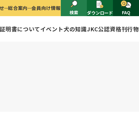
せ
総合案内
会員向け情報
検索
FAQ
ダウンロード
証明書について
イベント
犬の知識
JKC公認資格
刊行物
2025
ナショナルドッグショー開催のご案
有者名義変更
ャー（情報公開）
イトル
ングアワード
ャパンケネルクラブ
ードル、豆柴について
技会
程
(HD)と肘関節異形成症(ED)に
頭数