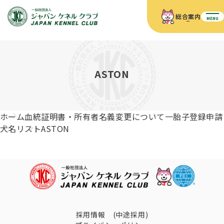
総合案内
MENU
ホーム
JKCの活動内容
JKCの活動内容
血統証明書について
ASTON
血統証明書について
イベント
事業内容
イベント
犬の知識
血統証明書の見かた
ホーム
血統証明書・所有者名義変更について
一胎子登録申請
JKC公認資格
ドッグショー 競技会スケジュール
犬種紹介
犬名リスト
ASTON
JKC公認資格
組織概要
刊行物
お知らせ
会員向け情報
血統証明書・各種申請
「資格更新料の自動引落」のご利用について
刊行物のご案内
ドッグショー
新登録犬種のご紹介
定款
ダウンロード
FAQ
血統証明書・所有者名義変更
愛犬飼育管理士
犬の健康管理手帳について
FCIインターナショナルドッグショー開催のご案内
キーワードラリー2025
沿革
採用情報 (中途採用)