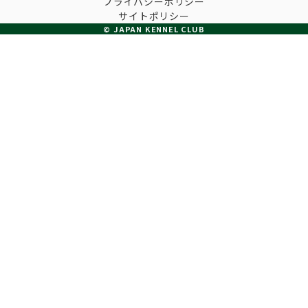
プライバシーポリシー
子犬の申請について
サイトポリシー
トリマー
チャンピオンについて(ドッグショー・競技会)
© JAPAN KENNEL CLUB
ジュニアハンドラーとは
JKCの歴史
DNA登録
ハンドラー
自由研究<犬について詳しく知ろう！>
ロイヤルカナンアワードについて
ディスクロージャー（情報公開）
チャンピオンタイトル
訓練士
ジャックお面を作ってあそぼう♪
JKCブリーディングアワード
有識者会議の提言について
繁殖についての基礎知識
スチュワード
訓練競技会
入会のご案内
正しいブリーディングと守るべき心得
審査員
アジリティー競技会
3分でわかるジャパンケネルクラブ
ティーカッププードル、豆柴について
アニマル衛生士
フライボール競技会