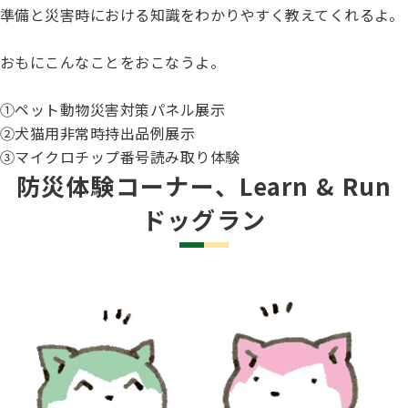
ジャパンケネルクラブチャンネルYouTube
準備と災害時における知識をわかりやすく教えてくれるよ。
遺伝子疾患について考えよう
自主研修会／日程
おもにこんなことをおこなうよ。
オビディエンス競技会
ガゼットのご案内
①ペット動物災害対策パネル展示
「動物の愛護及び管理に関する法律」
②犬猫用非常時持出品例展示
IGP
犬種別犬籍登録頭数
③マイクロチップ番号読み取り体験
防災体験コーナー、Learn & Run
股関節形成不全症(HD)と肘関節異形成症(ED)について
ドッグラン
BH
長寿犬表彰について
人工授精について
ドッグダンス
災害救助犬の育成
子犬を繁殖した方へ 〜 子犬の正式な名前のつけ方
トリミング競技会
ジャックブログ
血統証明書・よくあるご質問