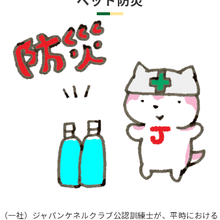
子犬の申請について
トリマー
チャンピオンについて(ドッグショー・競技会)
ジュニアハンドラーとは
JKCの歴史
DNA登録
ハンドラー
自由研究<犬について詳しく知ろう！>
ロイヤルカナンアワードについて
ディスクロージャー（情報公開）
チャンピオンタイトル
訓練士
ジャックお面を作ってあそぼう♪
JKCブリーディングアワード
有識者会議の提言について
繁殖についての基礎知識
スチュワード
訓練競技会
入会のご案内
正しいブリーディングと守るべき心得
審査員
アジリティー競技会
3分でわかるジャパンケネルクラブ
ティーカッププードル、豆柴について
アニマル衛生士
（一社）ジャパンケネルクラブ公認訓練士が、平時における
フライボール競技会