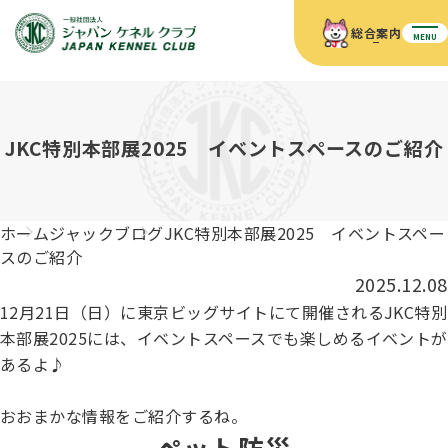
総合案内
MENU
ホーム
JKCの活動内容
JKCの活動内容
血統証明書について
JKC特別本部展2025 イベントスペースのご紹介
血統証明書について
イベント
事業内容
イベント
犬の知識
血統証明書の見かた
ホーム
ジャックブログ
JKC特別本部展2025 イベントスペー
JKC公認資格
ドッグショー 競技会スケジュール
犬種紹介
スのご紹介
JKC公認資格
組織概要
刊行物
2025.12.08
お知らせ
会員向け情報
血統証明書・各種申請
12月21日（日）に東京ビッグサイトにて開催されるJKC特別
「資格更新料の自動引落」のご利用について
刊行物のご案内
ドッグショー
新登録犬種のご紹介
本部展2025には、イベントスペースでも楽しめるイベントが
定款
ダウンロード
FAQ
あるよ♪
血統証明書・所有者名義変更
愛犬飼育管理士
犬の健康管理手帳について
FCIインターナショナルドッグショー開催のご案内
キーワードラリー2025
おおまかな情報をご紹介するね。
沿革
ペット防災