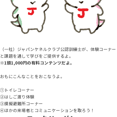
ハンドリング競技会
Obtaining the JKC Certified Export Pedigree
ジュニアハンドラー
（一社）ジャパンケネルクラブ公認訓練士が、体験コーナー
過去の大会結果
と課題を通して学びをご提供するよ。
※1頭1,000円の有料コンテンツだよ。
犬の絵コンクールについて
おもにこんなことをおこなうよ。
①トイレコーナー
愛犬とのふれあい写真コンテストについて
②はしご渡り体験
③摸擬避難所コーナー
④ほかの来場者とコミュニケーションを取ろう！
愛犬とのふれあいの俳句について