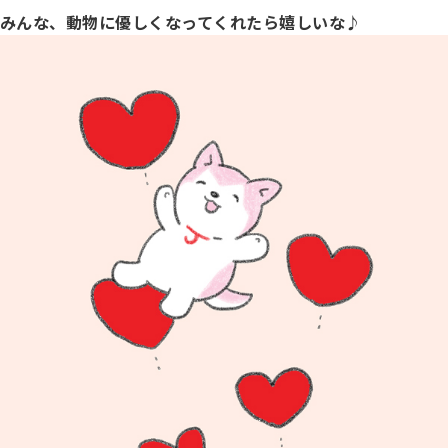
子犬の申請について
みんな、動物に優しくなってくれたら嬉しいな♪
トリマー
チャンピオンについて(ドッグショー・競技会)
ジュニアハンドラーとは
JKCの歴史
DNA登録
ハンドラー
自由研究<犬について詳しく知ろう！>
ロイヤルカナンアワードについて
ディスクロージャー（情報公開）
チャンピオンタイトル
訓練士
ジャックお面を作ってあそぼう♪
JKCブリーディングアワード
有識者会議の提言について
繁殖についての基礎知識
スチュワード
訓練競技会
入会のご案内
正しいブリーディングと守るべき心得
審査員
アジリティー競技会
3分でわかるジャパンケネルクラブ
ティーカッププードル、豆柴について
アニマル衛生士
フライボール競技会