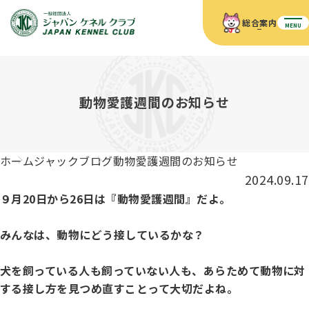
総合案内
MENU
ホーム
JKCの活動内容
JKCの活動内容
血統証明書について
動物愛護週間のお知らせ
血統証明書について
イベント
事業内容
イベント
犬の知識
血統証明書の見かた
ホーム
ジャックブログ
動物愛護週間のお知らせ
JKC公認資格
ドッグショー 競技会スケジュール
犬種紹介
2024.09.17
JKC公認資格
組織概要
刊行物
９月20日から26日は『動物愛護週間』だよ。
お知らせ
会員向け情報
血統証明書・各種申請
「資格更新料の自動引落」のご利用について
刊行物のご案内
ドッグショー
新登録犬種のご紹介
みんなは、動物にどう接しているかな？
定款
ダウンロード
FAQ
血統証明書・所有者名義変更
犬を飼っている人も飼っていない人も、あらためて動物に対
愛犬飼育管理士
犬の健康管理手帳について
FCIインターナショナルドッグショー開催のご案内
キーワードラリー2025
する接し方を見つめ直すことって大切だよね。
沿革