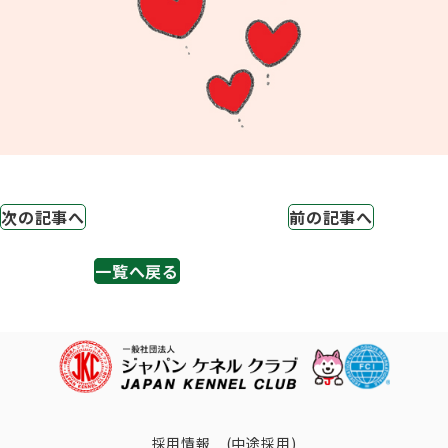
ジャパンケネルクラブチャンネルYouTube
遺伝子疾患について考えよう
自主研修会／日程
オビディエンス競技会
ガゼットのご案内
「動物の愛護及び管理に関する法律」
IGP
犬種別犬籍登録頭数
股関節形成不全症(HD)と肘関節異形成症(ED)について
次の記事へ
前の記事へ
BH
長寿犬表彰について
一覧へ戻る
人工授精について
ドッグダンス
災害救助犬の育成
子犬を繁殖した方へ 〜 子犬の正式な名前のつけ方
トリミング競技会
ジャックブログ
血統証明書・よくあるご質問
採用情報 (中途採用)