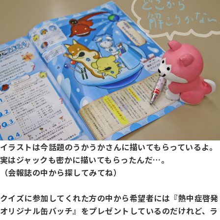
ジャパンケネルクラブチャンネルYouTube
遺伝子疾患について考えよう
自主研修会／日程
オビディエンス競技会
ガゼットのご案内
「動物の愛護及び管理に関する法律」
IGP
犬種別犬籍登録頭数
股関節形成不全症(HD)と肘関節異形成症(ED)について
BH
長寿犬表彰について
人工授精について
イラストは今話題のうかうかさんに描いてもらっているよ。
ドッグダンス
実はジャックも密かに描いてもらったんだ…。
災害救助犬の育成
（会報誌の中から探してみてね）
子犬を繁殖した方へ 〜 子犬の正式な名前のつけ方
トリミング競技会
クイズに参加してくれた方の中から希望者には『熱中症啓発
ジャックブログ
オリジナル缶バッチ』をプレゼントしているのだけれど、ラ
血統証明書・よくあるご質問