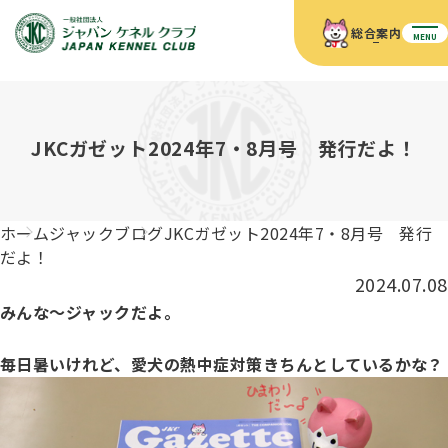
総合案内
MENU
ホーム
JKCの活動内容
JKCの活動内容
血統証明書について
JKCガゼット2024年7・8月号 発行だよ！
血統証明書について
イベント
事業内容
イベント
犬の知識
血統証明書の見かた
ホーム
ジャックブログ
JKCガゼット2024年7・8月号 発行
JKC公認資格
ドッグショー 競技会スケジュール
犬種紹介
だよ！
JKC公認資格
組織概要
刊行物
2024.07.08
お知らせ
会員向け情報
血統証明書・各種申請
みんな～ジャックだよ。
「資格更新料の自動引落」のご利用について
刊行物のご案内
ドッグショー
新登録犬種のご紹介
定款
ダウンロード
FAQ
毎日暑いけれど、愛犬の熱中症対策きちんとしているかな？
血統証明書・所有者名義変更
愛犬飼育管理士
犬の健康管理手帳について
FCIインターナショナルドッグショー開催のご案内
キーワードラリー2025
沿革