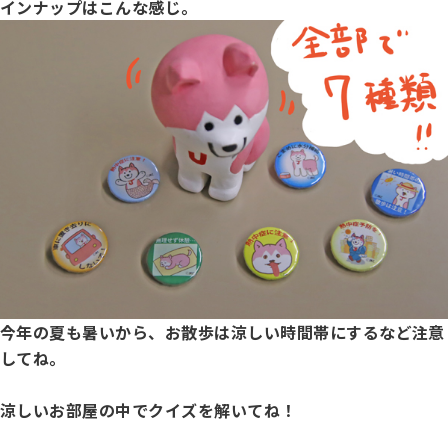
インナップはこんな感じ。
ハンドリング競技会
Obtaining the JKC Certified Export Pedigree
ジュニアハンドラー
過去の大会結果
犬の絵コンクールについて
今年の夏も暑いから、お散歩は涼しい時間帯にするなど注意
愛犬とのふれあい写真コンテストについて
してね。
涼しいお部屋の中でクイズを解いてね！
愛犬とのふれあいの俳句について