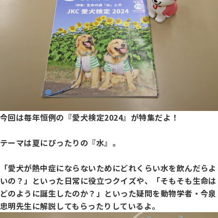
子犬の申請について
トリマー
チャンピオンについて(ドッグショー・競技会)
ジュニアハンドラーとは
JKCの歴史
DNA登録
ハンドラー
自由研究<犬について詳しく知ろう！>
ロイヤルカナンアワードについて
ディスクロージャー（情報公開）
チャンピオンタイトル
訓練士
ジャックお面を作ってあそぼう♪
JKCブリーディングアワード
有識者会議の提言について
今回は毎年恒例の『愛犬検定2024』が特集だよ！
繁殖についての基礎知識
スチュワード
訓練競技会
テーマは夏にぴったりの『水』。
入会のご案内
正しいブリーディングと守るべき心得
「愛犬が熱中症にならないためにどれくらい水を飲んだらよ
審査員
アジリティー競技会
いの？」といった日常に役立つクイズや、「そもそも生命は
3分でわかるジャパンケネルクラブ
どのように誕生したのか？」といった疑問を動物学者・今泉
ティーカッププードル、豆柴について
忠明先生に解説してもらったりしているよ。
アニマル衛生士
フライボール競技会