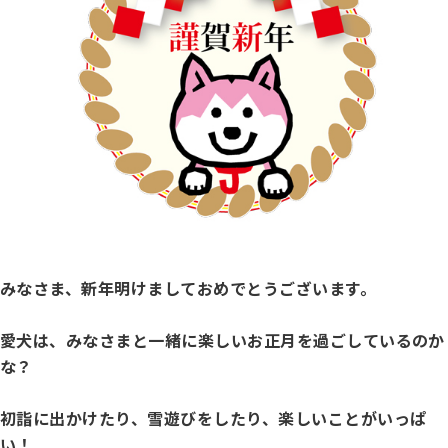
子犬の申請について
トリマー
チャンピオンについて(ドッグショー・競技会)
ジュニアハンドラーとは
JKCの歴史
DNA登録
ハンドラー
自由研究<犬について詳しく知ろう！>
ロイヤルカナンアワードについて
ディスクロージャー（情報公開）
チャンピオンタイトル
訓練士
ジャックお面を作ってあそぼう♪
JKCブリーディングアワード
有識者会議の提言について
繁殖についての基礎知識
スチュワード
訓練競技会
みなさま、新年明けましておめでとうございます。
入会のご案内
正しいブリーディングと守るべき心得
愛犬は、みなさまと一緒に楽しいお正月を過ごしているのか
審査員
アジリティー競技会
な？
3分でわかるジャパンケネルクラブ
ティーカッププードル、豆柴について
初詣に出かけたり、雪遊びをしたり、楽しいことがいっぱ
アニマル衛生士
フライボール競技会
い！