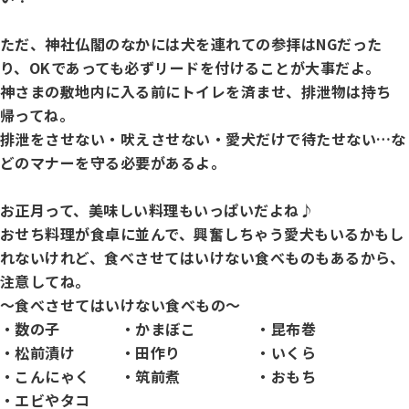
ジャパンケネルクラブチャンネルYouTube
遺伝子疾患について考えよう
ただ、神社仏閣のなかには犬を連れての参拝はNGだった
自主研修会／日程
り、OKであっても必ずリードを付けることが大事だよ。
オビディエンス競技会
ガゼットのご案内
神さまの敷地内に入る前にトイレを済ませ、排泄物は持ち
「動物の愛護及び管理に関する法律」
帰ってね。
排泄をさせない・吠えさせない・愛犬だけで待たせない…な
IGP
犬種別犬籍登録頭数
どのマナーを守る必要があるよ。
股関節形成不全症(HD)と肘関節異形成症(ED)について
お正月って、美味しい料理もいっぱいだよね♪
BH
長寿犬表彰について
おせち料理が食卓に並んで、興奮しちゃう愛犬もいるかもし
れないけれど、食べさせてはいけない食べものもあるから、
人工授精について
注意してね。
ドッグダンス
災害救助犬の育成
～食べさせてはいけない食べもの～
・数の子 ・かまぼこ ・昆布巻
子犬を繁殖した方へ 〜 子犬の正式な名前のつけ方
・松前漬け ・田作り ・いくら
トリミング競技会
ジャックブログ
・こんにゃく ・筑前煮 ・おもち
・エビやタコ
血統証明書・よくあるご質問