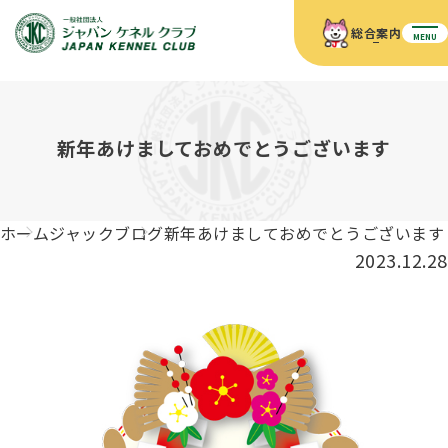
総合案内
MENU
ホーム
JKCの活動内容
JKCの活動内容
血統証明書について
新年あけましておめでとうございます
血統証明書について
イベント
事業内容
イベント
犬の知識
血統証明書の見かた
ホーム
ジャックブログ
新年あけましておめでとうございます
JKC公認資格
ドッグショー 競技会スケジュール
犬種紹介
2023.12.28
JKC公認資格
組織概要
刊行物
お知らせ
会員向け情報
血統証明書・各種申請
「資格更新料の自動引落」のご利用について
刊行物のご案内
ドッグショー
新登録犬種のご紹介
定款
ダウンロード
FAQ
血統証明書・所有者名義変更
愛犬飼育管理士
犬の健康管理手帳について
FCIインターナショナルドッグショー開催のご案内
キーワードラリー2025
沿革