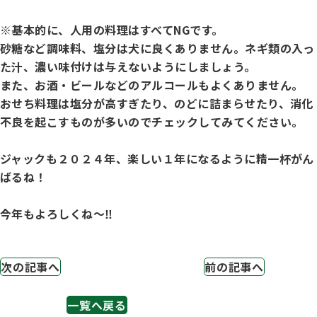
ハンドリング競技会
※基本的に、人用の料理はすべてNGです。
砂糖など調味料、塩分は犬に良くありません。ネギ類の入っ
Obtaining the JKC Certified Export Pedigree
た汁、濃い味付けは与えないようにしましょう。
ジュニアハンドラー
また、お酒・ビールなどのアルコールもよくありません。
おせち料理は塩分が高すぎたり、のどに詰まらせたり、消化
不良を起こすものが多いのでチェックしてみてください。
過去の大会結果
ジャックも２０２４年、楽しい１年になるように精一杯がん
ばるね！
犬の絵コンクールについて
今年もよろしくね～‼
愛犬とのふれあい写真コンテストについて
次の記事へ
前の記事へ
愛犬とのふれあいの俳句について
一覧へ戻る