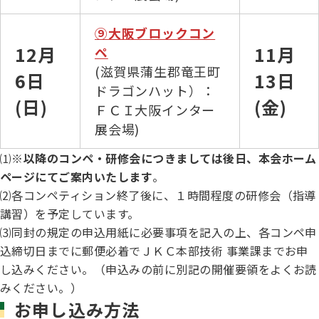
⑨大阪ブロックコン
12月
11月
ペ
(滋賀県蒲生郡竜王町
6日
13日
ドラゴンハット）：
(日)
(金)
ＦＣＩ大阪インター
展会場)
⑴※
以降のコンペ・研修会につきましては後日、本会ホーム
ページにてご案内いたします
。
⑵各コンペティション終了後に、１時間程度の研修会（指導
講習）を予定しています。
⑶同封の規定の申込用紙に必要事項を記入の上、各コンペ申
込締切日までに郵便必着でＪＫＣ本部技術 事業課までお申
し込みください。（申込みの前に別記の開催要領をよくお読
みください。）
お申し込み方法