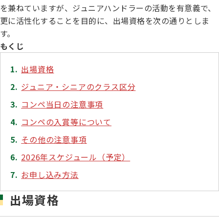
子犬の申請について
を兼ねていますが、ジュニアハンドラーの活動を有意義で、
トリマー
更に活性化することを目的に、出場資格を次の通りとしま
チャンピオンについて(ドッグショー・競技会)
ジュニアハンドラーとは
JKCの歴史
す。
DNA登録
もくじ
ハンドラー
自由研究<犬について詳しく知ろう！>
ロイヤルカナンアワードについて
ディスクロージャー（情報公開）
出場資格
チャンピオンタイトル
ジュニア・シニアのクラス区分
訓練士
ジャックお面を作ってあそぼう♪
JKCブリーディングアワード
コンペ当日の注意事項
有識者会議の提言について
コンペの入賞等について
繁殖についての基礎知識
スチュワード
訓練競技会
その他の注意事項
入会のご案内
2026年スケジュール（予定）
正しいブリーディングと守るべき心得
審査員
お申し込み方法
アジリティー競技会
3分でわかるジャパンケネルクラブ
出場資格
ティーカッププードル、豆柴について
アニマル衛生士
フライボール競技会