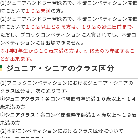
(1)ジュニアハンドラー登録者で、本部コンペティション開催
ジャパンケネルクラブチャンネルYouTube
時において
１９歳未満
の方。
遺伝子疾患について考えよう
自主研修会／日程
(2)ジュニアハンドラー登録者で、本部コンペティション開催
オビディエンス競技会
時において
１９歳以上となる方は、１９歳の誕生日前まで。
ガゼットのご案内
ただし、ブロックコンペティションに入賞されても、本部コ
「動物の愛護及び管理に関する法律」
ンペティションには出場できません。
IGP
※小学1年生から１０歳未満の方は、研修会のみ参加するこ
犬種別犬籍登録頭数
とが出来ます。
股関節形成不全症(HD)と肘関節異形成症(ED)について
ジュニア・シニアのクラス区分
BH
長寿犬表彰について
(1)ブロックコンペティションにおけるジュニア・シニアの
人工授精について
クラス区分は、次の通りです。
ドッグダンス
①
ジュニアクラス
：各コンペ開催時年齢満１０歳以上～１４
災害救助犬の育成
歳未満の方
子犬を繁殖した方へ 〜 子犬の正式な名前のつけ方
②
シニアクラス
：各コンペ開催時年齢満１４歳以上～１９歳
トリミング競技会
未満の方
ジャックブログ
(2)本部コンペティションにおけるクラス区分について
血統証明書・よくあるご質問