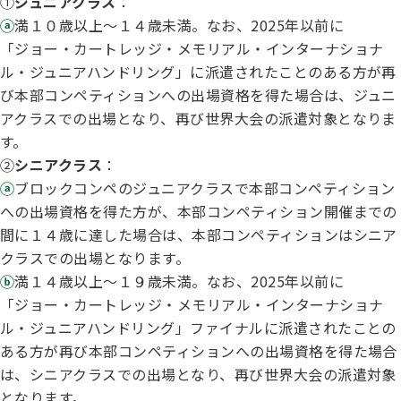
①
ジュニアクラス
：
ハンドリング競技会
ⓐ
満１０歳以上～１４歳未満。なお、2025年以前に
「ジョー・カートレッジ・メモリアル・インターナショナ
Obtaining the JKC Certified Export Pedigree
ル・ジュニアハンドリング」に派遣されたことのある方が再
び本部コンペティションへの出場資格を得た場合は、ジュニ
ジュニアハンドラー
アクラスでの出場となり、再び世界大会の派遣対象となりま
す。
②
シニアクラス
：
過去の大会結果
ⓐ
ブロックコンペのジュニアクラスで本部コンペティション
への出場資格を得た方が、本部コンペティション開催までの
間に１４歳に達した場合は、本部コンペティションはシニア
犬の絵コンクールについて
クラスでの出場となります。
ⓑ
満１４歳以上～１９歳未満。なお、2025年以前に
「ジョー・カートレッジ・メモリアル・インターナショナ
愛犬とのふれあい写真コンテストについて
ル・ジュニアハンドリング」ファイナルに派遣されたことの
ある方が再び本部コンペティションへの出場資格を得た場合
は、シニアクラスでの出場となり、再び世界大会の派遣対象
愛犬とのふれあいの俳句について
となります。