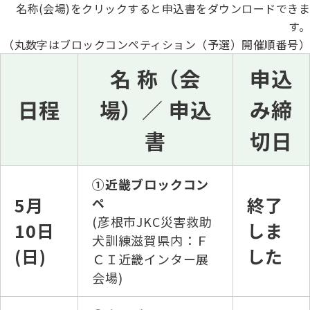
名称(会場)をクリックすると申込書をダウンロードできま
す。
（丸数字はブロックコンペティション（予選）開催順番号）
名 称（会
申込
日程
場）
／
申込
み締
書
切日
①近畿ブロックコン
5月
終了
ペ
(彦根市JKC災害救助
10日
しま
犬訓練滋賀県内：Ｆ
(日)
した
ＣＩ近畿インター展
会場)