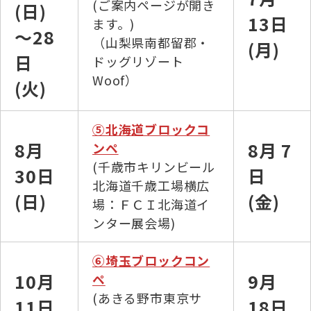
(ご案内ページが開き
(日)
13日
ます。)
～28
（山梨県南都留郡・
(月)
日
ドッグリゾート
Woof）
(火)
⑤北海道ブロックコ
8月
8月 7
ンペ
(千歳市キリンビール
30日
日
北海道千歳工場横広
(日)
(金)
場：ＦＣＩ北海道イ
ンター展会場)
⑥埼玉ブロックコン
10月
9月
ペ
(あきる野市東京サ
11日
18日