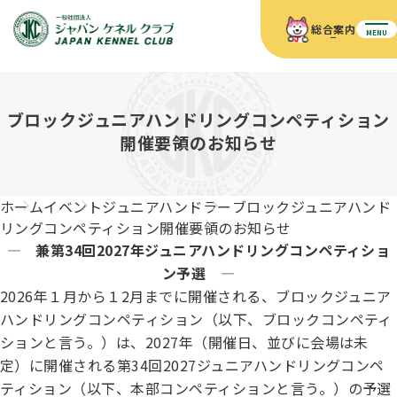
総合案内
MENU
ホーム
JKCの活動内容
ブロックジュニアハンドリングコンペティション
JKCの活動内容
血統証明書について
開催要領のお知らせ
血統証明書について
イベント
事業内容
イベント
犬の知識
血統証明書の見かた
ホーム
イベント
ジュニアハンドラー
ブロックジュニアハンド
JKC公認資格
ドッグショー 競技会スケジュール
犬種紹介
リングコンペティション開催要領のお知らせ
JKC公認資格
組織概要
刊行物
— 兼第34回2027年ジュニアハンドリングコンペティショ
お知らせ
会員向け情報
血統証明書・各種申請
ン予選 —
「資格更新料の自動引落」のご利用について
刊行物のご案内
ドッグショー
2026年１月から１2月までに開催される、ブロックジュニア
新登録犬種のご紹介
定款
ダウンロード
FAQ
ハンドリングコンペティション（以下、ブロックコンペティ
血統証明書・所有者名義変更
ションと言う。）は、2027年（開催日、並びに会場は未
愛犬飼育管理士
犬の健康管理手帳について
FCIインターナショナルドッグショー開催のご案内
定）に開催される第34回2027ジュニアハンドリングコンペ
キーワードラリー2025
沿革
ティション（以下、本部コンペティションと言う。）の予選