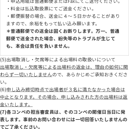
・申込用紙は普通郵便またはFaxにてご送付ください。
・料金は払込取扱票にてご送金ください。
・郵便振替の場合、送金に４～５日かかることがあり
ますので、余裕をもって払い込み願います。
＊普通郵便での送金は固くお断りします。万一、普通
郵便で送金された場合、紛失等のトラブルが生じて
も、本会は責任を負いません。
(5)出場取消し・欠席等による出場料の取扱いについて
出場取消し・欠席等による出場料の返金は、理由の如何に関
わらず一切いたしません
ので、あらかじめご承知おきくださ
い。
(6)
申し込み締切時点で出場者が３名に満たなかった場合は
中止となります。その場合、申し込みされた方の出場料は返
金いたします。
(7)各コンペの担当審査員は、そのコンペの開催日当日に発
表します。事前のお問い合わせには一切回答いたしませんの
でご了承ください。