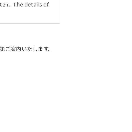
2027. The details of
くあるご質問
技会
ルについて
次第ご案内いたします。