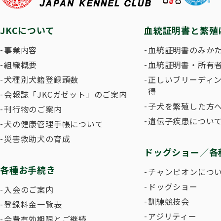
JKCについて
血統証明書と繁殖
事業内容
血統証明書のみか
組織概要
血統証明書・所有
犬種別犬籍登録頭数
正しいブリーディ
得
会報誌「JKCガゼット」のご案内
子犬を繁殖した方へ
刊行物のご案内
遺伝子疾患につい
犬の健康管理手帳について
災害救助犬の育成
ドッグショー／各
各種お手続き
チャンピオンにつ
ドッグショー
入会のご案内
訓練競技会
登録料金一覧表
アジリティー
会費有効期限とご継続