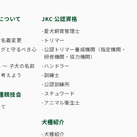
について
JKC 公認資格
た
愛犬飼育管理士
者名義変更
トリマー
ングと守るべき心
公認トリマー養成機関（指定機関・
研修機関・協力機関）
 〜 子犬の名前
ハンドラー
て考えよう
訓練士
公認訓練所
スチュワード
種競技会
アニマル衛生士
いて
犬種紹介
犬種紹介