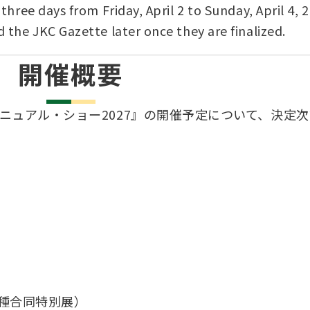
繁殖した方へ 〜 子犬の正式な名前のつけ
hree days from Friday, April 2 to Sunday, April 4, 
助犬の育成
ング競技会
ジャックブログ
血統証明書・よ
ハンドリング競
 the JKC Gazette later once they are finalized.
大会結果
犬の絵コンクー
開催概要
のふれあいの俳句について
アニュアル・ショー2027』の開催予定について、決定
犬種合同特別展）