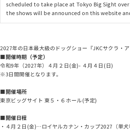
子犬を
scheduled to take place at Tokyo Big Sight over t
長寿犬表彰について
人工授精について
ドッグダンス
災害救
トリミ
方
the shows will be announced on this website and
Obtaining the JKC Certified Export Pedigree
ジュニアハンドラー
過去の
愛犬とのふれあい写真コンテストについて
愛犬と
2027年の日本最大級のドッグショー『JKCサクラ・
■開催時期（予定）
令和9年（2027年）４月２日(金)- ４月４日(日)
※3日間開催となります。
■開催場所
東京ビッグサイト 東５・６ホール(予定)
■開催日程
・４月２日(金)…ロイヤルカナン・カップ2027（単