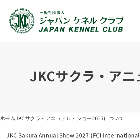
JKCの活動内容
血統証明書について
イベント
JKC公認資格
犬種紹介
刊行物のご案内
新登録
犬の健
事業内容
血統証明書の見かた
ドッグショー 競技会スケジュール
「資格更新料の自動引落」のご利用について
組織概
血統証
ドッグ
愛犬飼
JKCサクラ・アニ
ジュニアハンドラーとは
沿革
子犬の申請について
チャンピオンについて(ドッグショー・競技会)
ハンドラー
JKCの
DNA登
ロイヤ
訓練士
自由研究<犬について詳しく知ろう！>
ジャッ
有識者会議の提言について
繁殖についての基礎知識
訓練競技会
審査員
入会の
正しい
アジリ
アニマ
ホーム
JKCサクラ・アニュアル・ショー2027について
ジャパンケネルクラブチャンネルYouTube
遺伝子疾患について考えよう
オビディエンス競技会
ガゼッ
「動物
IGP
JKC Sakura Annual Show 2027 (FCI International