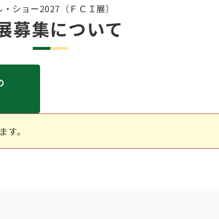
ル・ショー2027（ＦＣＩ展）
展募集について
の
ます。