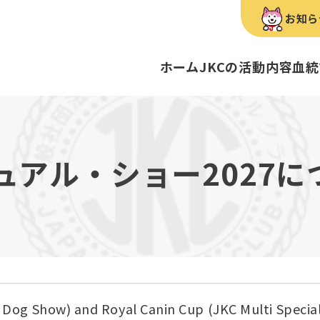
お知ら
ホーム
JKCの活動内容
血統
犬種のご紹介
康管理手帳について
キーワードラリー
FCIインター
要
明書・各種申請
ショー
育管理士
定款
血統証明書・所
トリマー
内
ュアル・ショー2027に
歴史
録
ルカナンアワードについて
ディスクロージ
チャンピオンタ
JKCブリーディ
スチュワード
クお面を作ってあそぼう♪
ご案内
ブリーディングと守るべき心得
ティー競技会
ル衛生士
3分でわかるジ
ティーカッププ
フライボール競
自主研修会／日
股関節形成不全症
トのご案内
の愛護及び管理に関する法律」
犬種別犬籍登録
BH
ついて
 Dog Show) and Royal Canin Cup (JKC Multi Specia