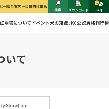
せ
総合案内
会員向け情報
検索
FAQ
ダウンロード
証明書について
イベント
犬の知識
JKC公認資格
刊行物
2025
ナショナルドッグショー開催のご案
有者名義変更
ついて
ャー（情報公開）
イトル
ングアワード
ャパンケネルクラブ
ードル、豆柴について
技会
程
(HD)と肘関節異形成症(ED)に
頭数
lty Show) are