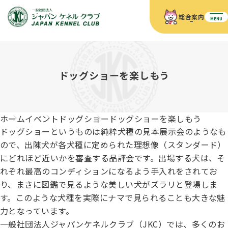
総合案内
MENU
ホーム
JKCの活動内容
JKCの活動内容
血統証明書について
ドッグショーを楽しもう
血統証明書について
イベント
事業内容
イベント
犬の知識
血統証明書の見かた
ホーム
イベント
ドッグショー
ドッグショーを楽しもう
JKC公認資格
ドッグショー 競技会スケジュール
犬種紹介
ドッグショーというものは純粋犬種の見本展示会のようなも
JKC公認資格
組織概要
刊行物
ので、出陳犬が各犬種に定められた理想像（スタンダード）
お知らせ
会員向け情報
血統証明書・各種申請
にどれほど近いかを審査する品評会です。出場する犬は、そ
「資格更新料の自動引落」のご利用について
刊行物のご案内
ドッグショー
新登録犬種のご紹介
れぞれ最高のコンディションになるよう手入れをされてお
定款
ダウンロード
FAQ
り、まさに図鑑で見るような美しい犬がズラリと登場しま
血統証明書・所有者名義変更
す。このような犬種を実際にナマで見られることも大きな魅
愛犬飼育管理士
犬の健康管理手帳について
FCIインターナショナルドッグショー開催のご案内
力となっています。
キーワードラリー2025
沿革
一般社団法人ジャパンケネルクラブ（JKC）では、多くのお