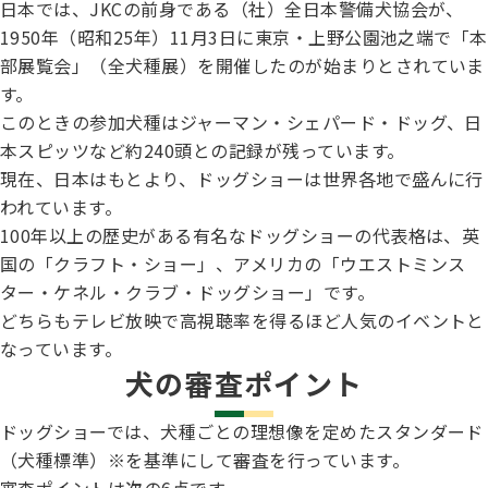
日本では、JKCの前身である（社）全日本警備犬協会が、
ジャパンケネルクラブチャンネルYouTube
1950年（昭和25年）11月3日に東京・上野公園池之端で「本
遺伝子疾患について考えよう
自主研修会／日程
部展覧会」（全犬種展）を開催したのが始まりとされていま
オビディエンス競技会
す。
ガゼットのご案内
このときの参加犬種はジャーマン・シェパード・ドッグ、日
「動物の愛護及び管理に関する法律」
本スピッツなど約240頭との記録が残っています。
IGP
現在、日本はもとより、ドッグショーは世界各地で盛んに行
犬種別犬籍登録頭数
われています。
股関節形成不全症(HD)と肘関節異形成症(ED)について
100年以上の歴史がある有名なドッグショーの代表格は、英
BH
国の「クラフト・ショー」、アメリカの「ウエストミンス
長寿犬表彰について
ター・ケネル・クラブ・ドッグショー」です。
人工授精について
どちらもテレビ放映で高視聴率を得るほど人気のイベントと
ドッグダンス
なっています。
災害救助犬の育成
犬の審査ポイント
子犬を繁殖した方へ 〜 子犬の正式な名前のつけ方
トリミング競技会
ドッグショーでは、犬種ごとの理想像を定めたスタンダード
ジャックブログ
（犬種標準）※を基準にして審査を行っています。
血統証明書・よくあるご質問