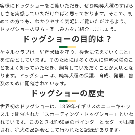
子犬の申請について
客様にドッグショーをご覧いただき、ぜひ純粋犬種のすばら
トリマー
チャンピオンについて(ドッグショー・競技会)
しさを実感していただければと思っております。そこで、初
ジュニアハンドラーとは
JKCの歴史
めての方でも、わかりやすく気軽にご覧いただけるよう、
DNA登録
ドッグショーの見方・楽しみ方をご紹介しましょう。
ハンドラー
自由研究<犬について詳しく知ろう！>
ドッグショーの目的は？
ロイヤルカナンアワードについて
ディスクロージャー（情報公開）
チャンピオンタイトル
ケネルクラブは「純粋犬種を守り、後世に伝えていくこと」
訓練士
ジャックお面を作ってあそぼう♪
を使命としています。そのためには多くの人に純粋犬種のこ
JKCブリーディングアワード
有識者会議の提言について
とをよく知っていただき、飼育していただくことが大切とな
ります。ドッグショーは、純粋犬種の保護、育成、発展、普
繁殖についての基礎知識
スチュワード
及のために開催されています。
訓練競技会
入会のご案内
ドッグショーの歴史
正しいブリーディングと守るべき心得
審査員
世界初のドッグショーは、1859年イギリスのニューキャッ
アジリティー競技会
スルで開催された「スポーティング・ドッグショー」といわ
3分でわかるジャパンケネルクラブ
れています。このときは約60頭のポインターとセターが出陳
ティーカッププードル、豆柴について
アニマル衛生士
され、猟犬の品評会として行われたと記録があります。
フライボール競技会