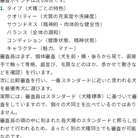
審査ポイントは次の6点です。
タイプ（犬種ごとの特色）
ハンドリング競技会
クオリティー（犬質の充実度や洗練度）
Obtaining the JKC Certified Export Pedigree
サウンドネス（精神的・肉体的な健全性）
バランス（全体の調和）
ジュニアハンドラー
コンディション（健康状態、精神状態）
キャラクター（魅力、マナー）
審査員はまず、個体審査（犬を前・横・後ろから見て、直接
過去の大会結果
手で触って骨格、歯並び、毛質などのほか、歩かせて動きな
どを確認）を行います。
次に比較審査を行い、一番スタンダードに近いと思われる犬
犬の絵コンクールについて
を最優秀犬に選びます。
実際には、審査員はスタンダード（犬種標準）に基づいて審
査をしていますので、個々の犬同士を比べているのではあり
愛犬とのふれあい写真コンテストについて
ません。
審査員の頭の中に刻まれた各犬種のスタンダードと照らし合
わせて行われるため、まったく別の犬種同士でも審査が可能
愛犬とのふれあいの俳句について
なのです。