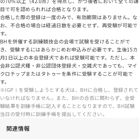
の70％以上（42.0点）を得点し、かつ後者において全ての課
ハンドリング競技会
目で可を認められれば合格となります。
合格した際の登録は一度のみで、有効期限はありません。な
Obtaining the JKC Certified Export Pedigree
お、不合格の場合は経過日数を必要とせず、再受験が可能で
す。
ジュニアハンドラー
BHを併催する訓練競技会の会場で試験を受けることがで
き、受験するにはあらかじめお申込みが必要です。生後15カ
月1日以上の本会登録犬であれば受験可能です。ただし、本
過去の大会結果
会非公認犬種・非公認団体登録犬・交雑犬であっても、マイ
クロチップまたはタトゥーを条件に受験することが可能で
す。
犬の絵コンクールについて
※IGPⅠを受験しようとする犬は、BHに合格し、登録されて
いなければなりません。また、BHの合否に関わらず、全受
験結果を訓練手帳に記入することとなりますので、BH試験
愛犬とのふれあい写真コンテストについて
当日の受付時に訓練手帳を提出してください。
関連情報
愛犬とのふれあいの俳句について