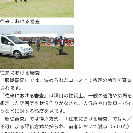
ジャパンケネルクラブチャンネルYouTube
遺伝子疾患について考えよう
自主研修会／日程
往来における審査
オビディエンス競技会
ガゼットのご案内
「動物の愛護及び管理に関する法律」
IGP
犬種別犬籍登録頭数
股関節形成不全症(HD)と肘関節異形成症(ED)について
BH
往来における審査
長寿犬表彰について
「
服従審査
」では、決められたコース上で所定の動作を審査
人工授精について
されます。
ドッグダンス
「
往来における審査
」は課目の性質上、一般の道路や広場を
災害救助犬の育成
想定した雰囲気や状況作りがなされ、人混みや自動車・バイ
子犬を繁殖した方へ 〜 子犬の正式な名前のつけ方
クなどに対する態度を見ます。
トリミング競技会
「服従審査」では得点方式、「往来における審査」では可／
ジャックブログ
不可による評価方式が採られ、前者において満点（60.0点）
血統証明書・よくあるご質問