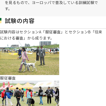
を見るもので、ヨーロッパで普及している訓練試験で
子犬の申請について
トリマー
す。
チャンピオンについて(ドッグショー・競技会)
ジュニアハンドラーとは
JKCの歴史
試験の内容
DNA登録
ハンドラー
自由研究<犬について詳しく知ろう！>
ロイヤルカナンアワードについて
試験内容はセクションA「服従審査」とセクションB「往来
ディスクロージャー（情報公開）
における審査」から成ります。
チャンピオンタイトル
訓練士
ジャックお面を作ってあそぼう♪
JKCブリーディングアワード
有識者会議の提言について
繁殖についての基礎知識
スチュワード
訓練競技会
入会のご案内
服従審査
正しいブリーディングと守るべき心得
審査員
アジリティー競技会
3分でわかるジャパンケネルクラブ
ティーカッププードル、豆柴について
アニマル衛生士
フライボール競技会