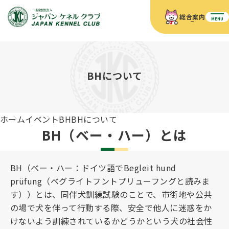
総合案内
MENU
ホーム
JKCの活動内容
JKCの活動内容
血統証明書について
BHについて
血統証明書について
イベント
事業内容
イベント
犬の知識
血統証明書の見かた
ホーム
イベント
BH
BHについて
JKC公認資格
ドッグショー 競技会スケジュール
犬種紹介
BH（ベー・ハー）とは
JKC公認資格
組織概要
刊行物
お知らせ
会員向け情報
血統証明書・各種申請
「資格更新料の自動引落」のご利用について
刊行物のご案内
BH（ベー・ハー：ドイツ語でBegleit hund
ドッグショー
新登録犬種のご紹介
定款
ダウンロード
FAQ
prüfung（ベグライトフントプリューフングと読みま
血統証明書・所有者名義変更
す））とは、同伴犬訓練試験のことで、市街地や公共
愛犬飼育管理士
犬の健康管理手帳について
の場で犬を伴って行動する際、安全で他人に迷惑をか
FCIインターナショナルドッグショー開催のご案内
キーワードラリー2025
沿革
けないよう訓練されているかどうかという犬の社会性