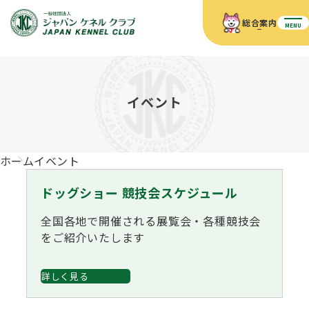
総合案内
MENU
ホーム
JKCの活動内容
JKCの活動内容
血統証明書について
イベント
血統証明書について
イベント
事業内容
イベント
犬の知識
血統証明書の見かた
ホーム
イベント
JKC公認資格
ドッグショー 競技会スケジュール
犬種紹介
JKC公認資格
組織概要
刊行物
ドッグショー 競技会スケジュール
お知らせ
会員向け情報
血統証明書・各種申請
「資格更新料の自動引落」のご利用について
刊行物のご案内
全国各地で開催される展覧会・各種競技会
ドッグショー
新登録犬種のご紹介
をご紹介いたします
定款
ダウンロード
FAQ
血統証明書・所有者名義変更
愛犬飼育管理士
犬の健康管理手帳について
詳しく見る
FCIインターナショナルドッグショー開催のご案内
キーワードラリー2025
沿革