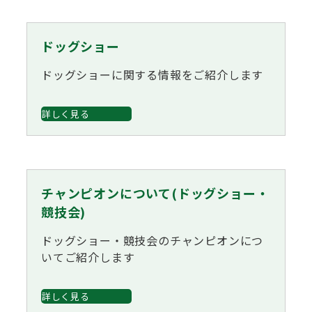
子犬の申請について
トリマー
チャンピオンについて(ドッグショー・競技会)
ジュニアハンドラーとは
JKCの歴史
ドッグショー
DNA登録
ドッグショーに関する情報をご紹介します
ハンドラー
自由研究<犬について詳しく知ろう！>
ロイヤルカナンアワードについて
ディスクロージャー（情報公開）
詳しく見る
チャンピオンタイトル
訓練士
ジャックお面を作ってあそぼう♪
JKCブリーディングアワード
有識者会議の提言について
繁殖についての基礎知識
スチュワード
チャンピオンについて(ドッグショー・
訓練競技会
入会のご案内
競技会)
正しいブリーディングと守るべき心得
ドッグショー・競技会のチャンピオンにつ
審査員
アジリティー競技会
いてご紹介します
3分でわかるジャパンケネルクラブ
ティーカッププードル、豆柴について
アニマル衛生士
詳しく見る
フライボール競技会