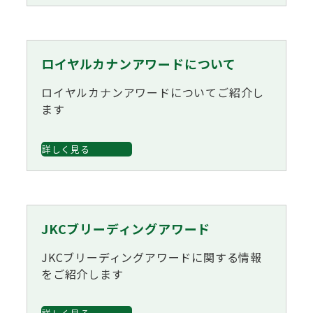
ジャパンケネルクラブチャンネルYouTube
遺伝子疾患について考えよう
自主研修会／日程
オビディエンス競技会
ロイヤルカナンアワードについて
ガゼットのご案内
「動物の愛護及び管理に関する法律」
ロイヤルカナンアワードについてご紹介し
IGP
ます
犬種別犬籍登録頭数
股関節形成不全症(HD)と肘関節異形成症(ED)について
詳しく見る
BH
長寿犬表彰について
人工授精について
ドッグダンス
JKCブリーディングアワード
災害救助犬の育成
子犬を繁殖した方へ 〜 子犬の正式な名前のつけ方
JKCブリーディングアワードに関する情報
をご紹介します
トリミング競技会
ジャックブログ
血統証明書・よくあるご質問