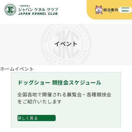
総合案内
MENU
ホーム
JKCの活動内容
JKCの活動内容
血統証明書について
イベント
血統証明書について
イベント
事業内容
イベント
犬の知識
血統証明書の見かた
ホーム
イベント
JKC公認資格
ドッグショー 競技会スケジュール
犬種紹介
JKC公認資格
組織概要
刊行物
ドッグショー 競技会スケジュール
お知らせ
会員向け情報
血統証明書・各種申請
「資格更新料の自動引落」のご利用について
刊行物のご案内
全国各地で開催される展覧会・各種競技会
ドッグショー
新登録犬種のご紹介
をご紹介いたします
定款
ダウンロード
FAQ
血統証明書・所有者名義変更
愛犬飼育管理士
犬の健康管理手帳について
詳しく見る
FCIインターナショナルドッグショー開催のご案内
キーワードラリー2025
沿革