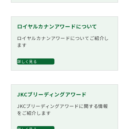
ジャパンケネルクラブチャンネルYouTube
遺伝子疾患について考えよう
自主研修会／日程
オビディエンス競技会
ロイヤルカナンアワードについて
ガゼットのご案内
「動物の愛護及び管理に関する法律」
ロイヤルカナンアワードについてご紹介し
IGP
ます
犬種別犬籍登録頭数
股関節形成不全症(HD)と肘関節異形成症(ED)について
詳しく見る
BH
長寿犬表彰について
人工授精について
ドッグダンス
JKCブリーディングアワード
災害救助犬の育成
子犬を繁殖した方へ 〜 子犬の正式な名前のつけ方
JKCブリーディングアワードに関する情報
をご紹介します
トリミング競技会
ジャックブログ
血統証明書・よくあるご質問