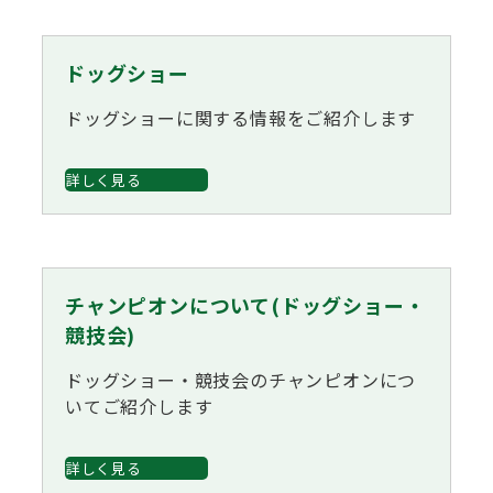
子犬の申請について
トリマー
チャンピオンについて(ドッグショー・競技会)
ジュニアハンドラーとは
JKCの歴史
ドッグショー
DNA登録
ドッグショーに関する情報をご紹介します
ハンドラー
自由研究<犬について詳しく知ろう！>
ロイヤルカナンアワードについて
ディスクロージャー（情報公開）
詳しく見る
チャンピオンタイトル
訓練士
ジャックお面を作ってあそぼう♪
JKCブリーディングアワード
有識者会議の提言について
繁殖についての基礎知識
スチュワード
チャンピオンについて(ドッグショー・
訓練競技会
入会のご案内
競技会)
正しいブリーディングと守るべき心得
ドッグショー・競技会のチャンピオンにつ
審査員
アジリティー競技会
いてご紹介します
3分でわかるジャパンケネルクラブ
ティーカッププードル、豆柴について
アニマル衛生士
詳しく見る
フライボール競技会