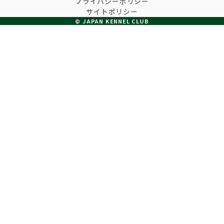
プライバシーポリシー
子犬の申請について
サイトポリシー
トリマー
チャンピオンについて(ドッグショー・競技会)
© JAPAN KENNEL CLUB
ジュニアハンドラーとは
JKCの歴史
DNA登録
ハンドラー
自由研究<犬について詳しく知ろう！>
ロイヤルカナンアワードについて
ディスクロージャー（情報公開）
チャンピオンタイトル
訓練士
ジャックお面を作ってあそぼう♪
JKCブリーディングアワード
有識者会議の提言について
繁殖についての基礎知識
スチュワード
訓練競技会
入会のご案内
正しいブリーディングと守るべき心得
審査員
アジリティー競技会
3分でわかるジャパンケネルクラブ
ティーカッププードル、豆柴について
アニマル衛生士
フライボール競技会