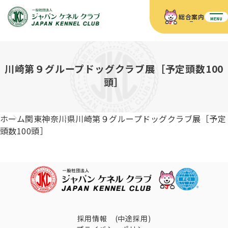
総合案内
MENU
ホーム
JKCの活動内容
川崎第９グループドッグクラブ展［予定頭数100
JKCの活動内容
血統証明書について
頭］
血統証明書について
イベント
事業内容
イベント
犬の知識
血統証明書の見かた
ホーム
関東
神奈川県
川崎第９グループドッグクラブ展［予定
JKC公認資格
ドッグショー 競技会スケジュール
犬種紹介
頭数100頭］
JKC公認資格
組織概要
刊行物
お知らせ
会員向け情報
血統証明書・各種申請
「資格更新料の自動引落」のご利用について
刊行物のご案内
ドッグショー
新登録犬種のご紹介
定款
ダウンロード
FAQ
血統証明書・所有者名義変更
愛犬飼育管理士
犬の健康管理手帳について
FCIインターナショナルドッグショー開催のご案内
キーワードラリー2025
沿革
採用情報 (中途採用)