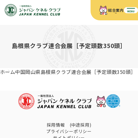
総合案内
MENU
ホーム
JKCの活動内容
JKCの活動内容
血統証明書について
島根県クラブ連合会展［予定頭数350頭］
血統証明書について
イベント
事業内容
イベント
犬の知識
血統証明書の見かた
ホーム
中国
岡山県
島根県クラブ連合会展［予定頭数350頭］
JKC公認資格
ドッグショー 競技会スケジュール
犬種紹介
JKC公認資格
組織概要
刊行物
お知らせ
会員向け情報
血統証明書・各種申請
「資格更新料の自動引落」のご利用について
刊行物のご案内
ドッグショー
新登録犬種のご紹介
定款
ダウンロード
FAQ
血統証明書・所有者名義変更
愛犬飼育管理士
犬の健康管理手帳について
採用情報 (中途採用)
FCIインターナショナルドッグショー開催のご案内
キーワードラリー2025
プライバシーポリシー
沿革
サイトポリシー