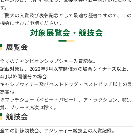
子犬の申請について
す。
トリマー
チャンピオンについて(ドッグショー・競技会)
ジュニアハンドラーとは
ご愛犬の入賞及び表彰記念として最適な証書ですので、この
JKCの歴史
機会にぜひご申請ください。
DNA登録
対象展覧会・競技会
ハンドラー
自由研究<犬について詳しく知ろう！>
ロイヤルカナンアワードについて
ディスクロージャー（情報公開）
展覧会
チャンピオンタイトル
訓練士
ジャックお面を作ってあそぼう♪
JKCブリーディングアワード
全てのチャンピオンシップショー入賞記録。
有識者会議の提言について
記載対象は、2022年3月以前開催分の場合ウイナーズ以上、
繁殖についての基礎知識
4月以降開催分の場合
スチュワード
キャシブウィナー及びベストドッグ・ベストビッチ以上の最
訓練競技会
入会のご案内
高賞位。
正しいブリーディングと守るべき心得
※マッチショー（ベビー・パピー）、アトラクション、特別
審査員
賞、ブリード席次は除く。
アジリティー競技会
3分でわかるジャパンケネルクラブ
競技会
ティーカッププードル、豆柴について
アニマル衛生士
全ての訓練競技会、アジリティー競技会の入賞記録。
フライボール競技会