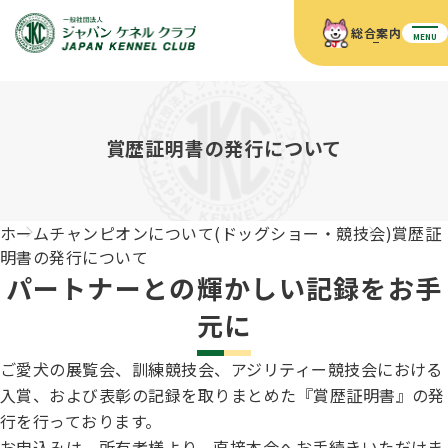
総合案内
MENU
ホーム
JKCの活動内容
JKCの活動内容
血統証明書について
賞歴証明書の発行について
血統証明書について
イベント
事業内容
イベント
犬の知識
血統証明書の見かた
ホーム
チャンピオンについて(ドッグショー・競技会)
賞歴証
JKC公認資格
ドッグショー 競技会スケジュール
犬種紹介
明書の発行について
JKC公認資格
組織概要
刊行物
パートナーとの輝かしい記録をお手
お知らせ
会員向け情報
血統証明書・各種申請
「資格更新料の自動引落」のご利用について
元に
刊行物のご案内
ドッグショー
新登録犬種のご紹介
定款
ダウンロード
FAQ
ご愛犬の展覧会、訓練競技会、アジリティー競技会における
血統証明書・所有者名義変更
入賞、および表彰の記録を取りまとめた『賞歴証明書』の発
愛犬飼育管理士
犬の健康管理手帳について
FCIインターナショナルドッグショー開催のご案内
キーワードラリー2025
行を行っております。
沿革
お申込みは、所有者様より、直接本会へお手続きいただけま