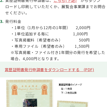
賞歴証明書発行申請書は、
こちら(下記)
からダウン
ロードし印刷していただくか、展覧会事業課までお問合
ハンドリング競技会
せください。
Obtaining the JKC Certified Export Pedigree
発行料金
ジュニアハンドラー
・1単位（1月から12月の1年間） 2,000円
・1単位追加する毎に 1,000円
・写真掲載料（希望者のみ） 500円
過去の大会結果
・専用ファイル（希望者のみ） 1,500円
※写真掲載・ファイル付き1年間分の発行を希望した
場合、4,000円となります。
犬の絵コンクールについて
賞歴証明書発行申請書をダウンロードする (PDF)
愛犬とのふれあい写真コンテストについて
愛犬とのふれあいの俳句について