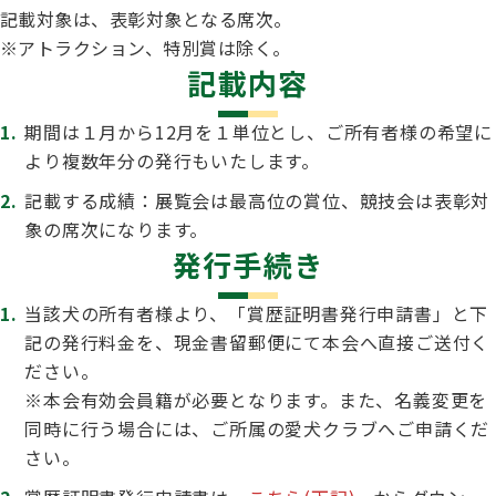
ジャパンケネルクラブチャンネルYouTube
記載対象は、表彰対象となる席次。
※アトラクション、特別賞は除く。
遺伝子疾患について考えよう
自主研修会／日程
記載内容
オビディエンス競技会
ガゼットのご案内
期間は１月から12月を１単位とし、ご所有者様の希望に
「動物の愛護及び管理に関する法律」
より複数年分の発行もいたします。
IGP
犬種別犬籍登録頭数
記載する成績：展覧会は最高位の賞位、競技会は表彰対
股関節形成不全症(HD)と肘関節異形成症(ED)について
象の席次になります。
発行手続き
BH
長寿犬表彰について
当該犬の所有者様より、「賞歴証明書発行申請書」と下
人工授精について
記の発行料金を、現金書留郵便にて本会へ直接ご送付く
ドッグダンス
災害救助犬の育成
ださい。
※本会有効会員籍が必要となります。また、名義変更を
子犬を繁殖した方へ 〜 子犬の正式な名前のつけ方
同時に行う場合には、ご所属の愛犬クラブへご申請くだ
トリミング競技会
ジャックブログ
さい。
血統証明書・よくあるご質問