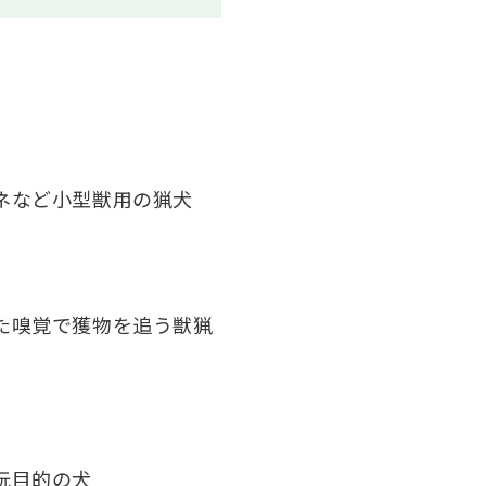
ネなど小型獣用の猟犬
た嗅覚で獲物を追う獣猟
玩目的の犬