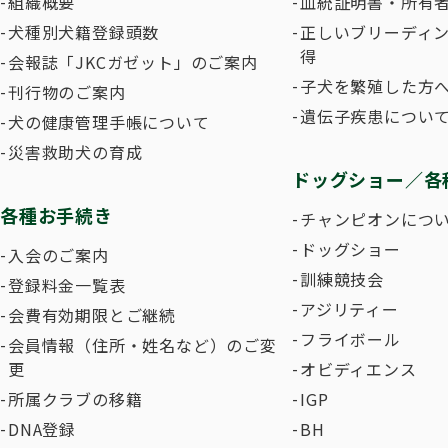
組織概要
血統証明書・所有
犬種別犬籍登録頭数
正しいブリーディ
得
会報誌「JKCガゼット」のご案内
子犬を繁殖した方へ
刊行物のご案内
遺伝子疾患につい
犬の健康管理手帳について
災害救助犬の育成
ドッグショー／各
各種お手続き
チャンピオンにつ
ドッグショー
入会のご案内
訓練競技会
登録料金一覧表
アジリティー
会費有効期限とご継続
フライボール
会員情報（住所・姓名など）のご変
更
オビディエンス
所属クラブの移籍
IGP
DNA登録
BH