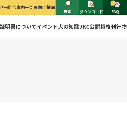
せ
総合案内
会員向け情報
検索
FAQ
ダウンロード
証明書について
イベント
犬の知識
JKC公認資格
刊行物
2025
ナショナルドッグショー開催のご案
有者名義変更
ャー（情報公開）
イトル
ングアワード
ャパンケネルクラブ
ードル、豆柴について
技会
程
(HD)と肘関節異形成症(ED)に
頭数