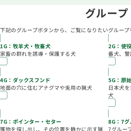
グループ
下記のグループボタンから、ご覧になりたいグループ
1G：牧羊犬・牧畜犬
2G：使
家畜の群れを誘導・保護する犬
番犬、警
4G：ダックスフンド
5G：原
地面の穴に住むアナグマや兎用の猟犬
日本犬を
犬
7G：ポインター・セター
8G：7
獲物を探し出し、その位置を静かに示す猟
7グルー