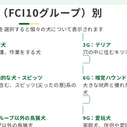
（FCI10グループ）別
を選択すると個々の犬について表示されます
役犬
3G：テリア
護、作業をする犬
穴の中に住むキツ
始的な犬・スピッツ
6G：嗅覚ハウンド
含む、スピッツ(尖ったの意)系の
大きな吠声と優れ
犬
グループ以外の鳥猟犬
9G：愛玩犬
プ以外の鳥猟犬
家庭犬、伴侶や愛