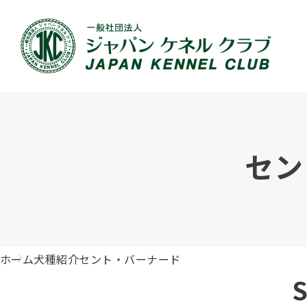
JKCの活動内容
血統証明書について
イベント
JKC公認資格
犬種紹介
刊行物のご案内
新登録
犬の健
事業内容
血統証明書の見かた
ドッグショー 競技会スケジュール
「資格更新料の自動引落」のご利用について
組織概
血統証
ドッグ
愛犬飼
セン
ジュニアハンドラーとは
沿革
子犬の申請について
チャンピオンについて(ドッグショー・競技会)
ハンドラー
JKCの
DNA登
ロイヤ
訓練士
自由研究<犬について詳しく知ろう！>
ジャッ
有識者会議の提言について
繁殖についての基礎知識
訓練競技会
審査員
入会の
正しい
アジリ
アニマ
ホーム
犬種紹介
セント・バーナード
ジャパンケネルクラブチャンネルYouTube
遺伝子疾患について考えよう
オビディエンス競技会
ガゼッ
「動物
IGP