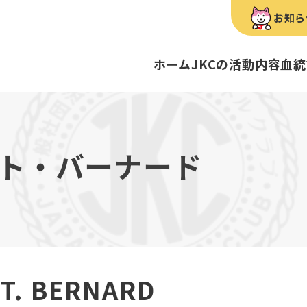
お知ら
ホーム
JKCの活動内容
血統
犬種のご紹介
康管理手帳について
キーワードラリー
FCIインター
要
明書・各種申請
ショー
育管理士
定款
血統証明書・所
トリマー
内
ト・バーナード
歴史
録
ルカナンアワードについて
ディスクロージ
チャンピオンタ
JKCブリーディ
スチュワード
クお面を作ってあそぼう♪
ご案内
ブリーディングと守るべき心得
ティー競技会
ル衛生士
3分でわかるジ
ティーカッププ
フライボール競
自主研修会／日
股関節形成不全症
トのご案内
の愛護及び管理に関する法律」
犬種別犬籍登録
BH
ST. BERNARD
ついて