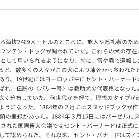
る海抜2469メートルのところに、旅人や巡礼者のた
ウンテン・ドッグが飼われていた。これらの犬の存在は
侶犬として用いられるようになり、特に、雪や霧で遭難
と、数多くの人々がこの犬により凍死から救われたと書
あり、19世紀にはヨーロッパ中にセント・バーナード
ばれ、伝説の〈バリー号〉は救助犬の代表格となった
広く分布していた。何世代かを経て、理想のタイプが
ようになった。1884年の２月にはスタッドブックが
頭の登録があった。1884年３月15日にはバーゼルに
開催された国際畜犬会議ではセント・バーナードは正式
して認められた。それ以来、セント・バナードはスイ