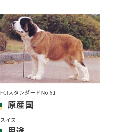
子犬を
長寿犬表彰について
人工授精について
ドッグダンス
災害救
トリミ
方
Obtaining the JKC Certified Export Pedigree
ジュニアハンドラー
過去の
愛犬とのふれあい写真コンテストについて
愛犬と
FCIスタンダードNo.61
原産国
スイス
用途