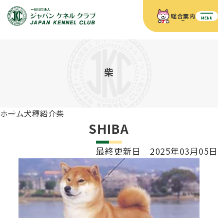
総合案内
MENU
ホーム
JKCの活動内容
JKCの活動内容
血統証明書について
柴
血統証明書について
イベント
事業内容
イベント
犬の知識
血統証明書の見かた
ホーム
犬種紹介
柴
JKC公認資格
ドッグショー 競技会スケジュール
犬種紹介
SHIBA
JKC公認資格
組織概要
刊行物
お知らせ
会員向け情報
血統証明書・各種申請
最終更新日 2025年03月05日
「資格更新料の自動引落」のご利用について
刊行物のご案内
ドッグショー
新登録犬種のご紹介
定款
ダウンロード
FAQ
血統証明書・所有者名義変更
愛犬飼育管理士
犬の健康管理手帳について
FCIインターナショナルドッグショー開催のご案内
キーワードラリー2025
沿革