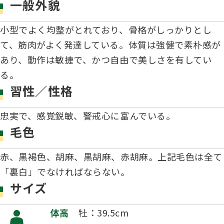
一般外貌
ハンドリング競技会
小型でよく均整がとれており、骨格がしっかりとし
Obtaining the JKC Certified Export Pedigree
て、筋肉がよく発達している。体質は強健で素朴感が
ジュニアハンドラー
あり、動作は敏捷で、かつ自由で美しさを有してい
る。
習性／性格
過去の大会結果
忠実で、感覚鋭敏、警戒心に富んでいる。
毛色
犬の絵コンクールについて
赤、黒褐色、胡麻、黒胡麻、赤胡麻。上記毛色は全て
「裏白」でなければならない。
愛犬とのふれあい写真コンテストについて
サイズ
体高
牡：39.5cm
愛犬とのふれあいの俳句について