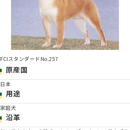
子犬の申請について
トリマー
チャンピオンについて(ドッグショー・競技会)
ジュニアハンドラーとは
JKCの歴史
DNA登録
ハンドラー
自由研究<犬について詳しく知ろう！>
ロイヤルカナンアワードについて
ディスクロージャー（情報公開）
チャンピオンタイトル
訓練士
ジャックお面を作ってあそぼう♪
FCIスタンダードNo.257
JKCブリーディングアワード
有識者会議の提言について
原産国
繁殖についての基礎知識
スチュワード
訓練競技会
日本
入会のご案内
用途
正しいブリーディングと守るべき心得
審査員
アジリティー競技会
家庭犬
3分でわかるジャパンケネルクラブ
沿革
ティーカッププードル、豆柴について
アニマル衛生士
フライボール競技会