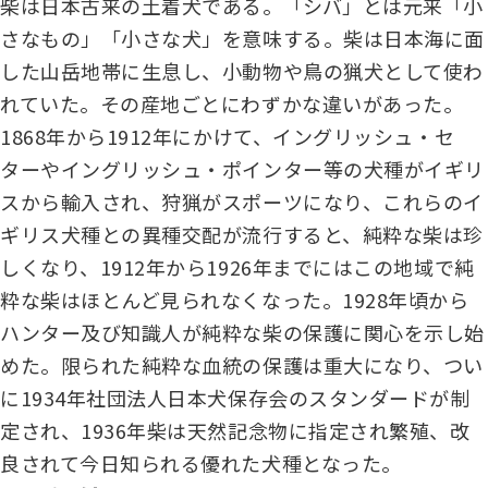
柴は日本古来の土着犬である。「シバ」とは元来「小
ジャパンケネルクラブチャンネルYouTube
さなもの」「小さな犬」を意味する。柴は日本海に面
遺伝子疾患について考えよう
自主研修会／日程
した山岳地帯に生息し、小動物や鳥の猟犬として使わ
オビディエンス競技会
ガゼットのご案内
れていた。その産地ごとにわずかな違いがあった。
1868年から1912年にかけて、イングリッシュ・セ
「動物の愛護及び管理に関する法律」
ターやイングリッシュ・ポインター等の犬種がイギリ
IGP
犬種別犬籍登録頭数
スから輸入され、狩猟がスポーツになり、これらのイ
股関節形成不全症(HD)と肘関節異形成症(ED)について
ギリス犬種との異種交配が流行すると、純粋な柴は珍
BH
しくなり、1912年から1926年までにはこの地域で純
長寿犬表彰について
粋な柴はほとんど見られなくなった。1928年頃から
人工授精について
ハンター及び知識人が純粋な柴の保護に関心を示し始
ドッグダンス
災害救助犬の育成
めた。限られた純粋な血統の保護は重大になり、つい
に1934年社団法人日本犬保存会のスタンダードが制
子犬を繁殖した方へ 〜 子犬の正式な名前のつけ方
定され、1936年柴は天然記念物に指定され繁殖、改
トリミング競技会
ジャックブログ
良されて今日知られる優れた犬種となった。
血統証明書・よくあるご質問