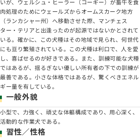
いが、ウェルシュ・ヒーラー（コーギー）が畜牛を食
ジャパンケネルクラブチャンネルYouTube
肉処理のためにウェールズからオームスカーク地方
遺伝子疾患について考えよう
自主研修会／日程
（ランカシャー州）へ移動させた際、マンチェス
オビディエンス競技会
ガゼットのご案内
ター・テリアと出逢ったのが起源ではないかとされて
「動物の愛護及び管理に関する法律」
いる。確かに、この犬種はその地域で見られ、何世代
にも亘り繁殖されている。この犬種は利口で、人を愛
IGP
犬種別犬籍登録頭数
し、喜ばせるのが好きである。また、訓練可能な犬種
股関節形成不全症(HD)と肘関節異形成症(ED)について
ではあるが、揺るぎない優しい所有者の下での訓練が
BH
最善である。小さな体格ではあるが、驚くべきエネル
長寿犬表彰について
ギー量を有している。
人工授精について
一般外貌
ドッグダンス
災害救助犬の育成
小型で、力強く、頑丈な体軀構成であり、用心深く、
子犬を繁殖した方へ 〜 子犬の正式な名前のつけ方
活動的な作業犬である。
トリミング競技会
ジャックブログ
習性／性格
血統証明書・よくあるご質問