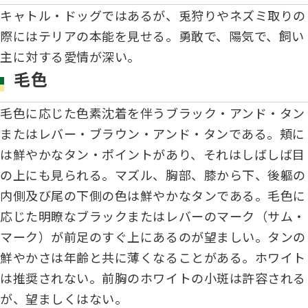
キャトル・ドッグではあるが、兎狩りやネズミ取りの
ハンドリング競技会
際にはテリアの本能を見せる。勇敢で、陽気で、飼い
Obtaining the JKC Certified Export Pedigree
主に対する愛情が深い。
ジュニアハンドラー
毛色
毛色に応じた色素沈着を伴うブラック・アンド・タン
過去の大会結果
またはレバー・ブラウン・アンド・タンである。頬に
は鮮やかなタン・ポイントがあり、それはしばしば目
の上にも見られる。マズル、胸部、膝から下、後軀の
犬の絵コンクールについて
内側及び尾の下側の色は鮮やかなタンである。毛色に
応じた明瞭なブラックまたはレバーのマーク（サム・
マーク）が前足のすぐ上にあるのが望ましい。タンの
愛犬とのふれあい写真コンテストについて
鮮やかさは年齢と共に薄くなることがある。ホワイト
は推奨されない。前胸のホワイトの小斑は許容される
愛犬とのふれあいの俳句について
が、望ましくはない。