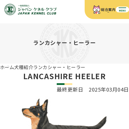
総合案内
MENU
ホーム
JKCの活動内容
JKCの活動内容
血統証明書について
ランカシャー・ヒーラー
血統証明書について
イベント
事業内容
イベント
犬の知識
血統証明書の見かた
ホーム
犬種紹介
ランカシャー・ヒーラー
JKC公認資格
ドッグショー 競技会スケジュール
犬種紹介
LANCASHIRE HEELER
JKC公認資格
組織概要
刊行物
お知らせ
会員向け情報
血統証明書・各種申請
最終更新日 2025年03月04日
「資格更新料の自動引落」のご利用について
刊行物のご案内
ドッグショー
新登録犬種のご紹介
定款
ダウンロード
FAQ
血統証明書・所有者名義変更
愛犬飼育管理士
犬の健康管理手帳について
FCIインターナショナルドッグショー開催のご案内
キーワードラリー2025
沿革