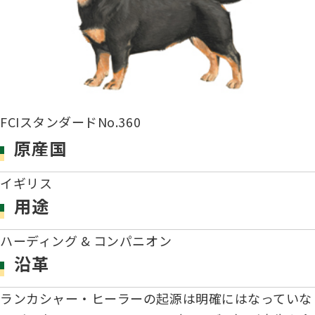
子犬の申請について
トリマー
チャンピオンについて(ドッグショー・競技会)
ジュニアハンドラーとは
JKCの歴史
DNA登録
ハンドラー
自由研究<犬について詳しく知ろう！>
ロイヤルカナンアワードについて
ディスクロージャー（情報公開）
FCIスタンダードNo.360
チャンピオンタイトル
訓練士
ジャックお面を作ってあそぼう♪
JKCブリーディングアワード
原産国
有識者会議の提言について
繁殖についての基礎知識
イギリス
スチュワード
訓練競技会
用途
入会のご案内
正しいブリーディングと守るべき心得
ハーディング & コンパニオン
審査員
アジリティー競技会
沿革
3分でわかるジャパンケネルクラブ
ティーカッププードル、豆柴について
ランカシャー・ヒーラーの起源は明確にはなっていな
アニマル衛生士
フライボール競技会