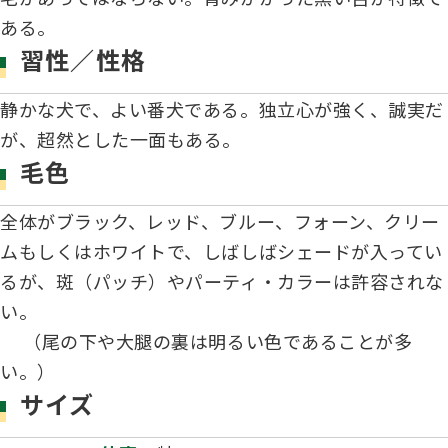
ある。
ハンドリング競技会
習性／性格
Obtaining the JKC Certified Export Pedigree
静かな犬で、よい番犬である。独立心が強く、誠実だ
ジュニアハンドラー
が、超然とした一面もある。
毛色
過去の大会結果
全体がブラック、レッド、ブルー、フォーン、クリー
ムもしくはホワイトで、しばしばシェードが入ってい
犬の絵コンクールについて
るが、斑（パッチ）やパーティ・カラーは許容されな
い。
（尾の下や大腿の裏は明るい色であることが多
愛犬とのふれあい写真コンテストについて
い。）
サイズ
愛犬とのふれあいの俳句について