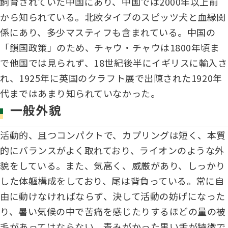
飼育されていた中国にあり、中国では2000年以上前
ジャパンケネルクラブチャンネルYouTube
から知られている。北欧タイプのスピッツ犬と血縁関
遺伝子疾患について考えよう
自主研修会／日程
係にあり、多少マスティフも含まれている。中国の
オビディエンス競技会
「鎖国政策」のため、チャウ・チャウは1800年頃ま
ガゼットのご案内
で他国では見られず、18世紀後半にイギリスに輸入さ
「動物の愛護及び管理に関する法律」
れ、1925年に英国のクラフト展で出陳された1920年
IGP
犬種別犬籍登録頭数
代まではあまり知られていなかった。
股関節形成不全症(HD)と肘関節異形成症(ED)について
一般外貌
BH
長寿犬表彰について
活動的、且つコンパクトで、カプリングは短く、本質
人工授精について
的にバランスがよく取れており、ライオンのような外
ドッグダンス
貌をしている。また、気高く、威厳があり、しっかり
災害救助犬の育成
した体軀構成をしており、尾は背負っている。常に自
子犬を繁殖した方へ 〜 子犬の正式な名前のつけ方
由に動けなければならず、決して活動の妨げになった
トリミング競技会
ジャックブログ
り、暑い気候の中で苦痛を感じたりするほどの量の被
毛があってはならない。青みがかった黒い舌が特徴で
血統証明書・よくあるご質問