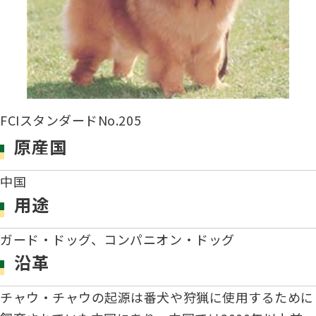
子犬の申請について
トリマー
チャンピオンについて(ドッグショー・競技会)
ジュニアハンドラーとは
JKCの歴史
DNA登録
ハンドラー
自由研究<犬について詳しく知ろう！>
ロイヤルカナンアワードについて
ディスクロージャー（情報公開）
FCIスタンダードNo.205
チャンピオンタイトル
訓練士
ジャックお面を作ってあそぼう♪
原産国
JKCブリーディングアワード
有識者会議の提言について
繁殖についての基礎知識
中国
スチュワード
用途
訓練競技会
入会のご案内
正しいブリーディングと守るべき心得
ガード・ドッグ、コンパニオン・ドッグ
審査員
アジリティー競技会
沿革
3分でわかるジャパンケネルクラブ
ティーカッププードル、豆柴について
チャウ・チャウの起源は番犬や狩猟に使用するために
アニマル衛生士
フライボール競技会