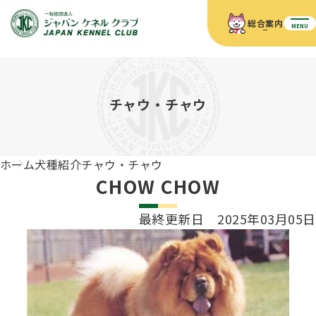
総合案内
MENU
ホーム
JKCの活動内容
JKCの活動内容
血統証明書について
チャウ・チャウ
血統証明書について
イベント
事業内容
イベント
犬の知識
血統証明書の見かた
ホーム
犬種紹介
チャウ・チャウ
JKC公認資格
ドッグショー 競技会スケジュール
犬種紹介
CHOW CHOW
JKC公認資格
組織概要
刊行物
お知らせ
会員向け情報
血統証明書・各種申請
最終更新日 2025年03月05日
「資格更新料の自動引落」のご利用について
刊行物のご案内
ドッグショー
新登録犬種のご紹介
定款
ダウンロード
FAQ
血統証明書・所有者名義変更
愛犬飼育管理士
犬の健康管理手帳について
FCIインターナショナルドッグショー開催のご案内
キーワードラリー2025
沿革