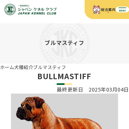
総合案内
MENU
ホーム
JKCの活動内容
JKCの活動内容
血統証明書について
ブルマスティフ
血統証明書について
イベント
事業内容
イベント
犬の知識
血統証明書の見かた
ホーム
犬種紹介
ブルマスティフ
JKC公認資格
ドッグショー 競技会スケジュール
犬種紹介
BULLMASTIFF
JKC公認資格
組織概要
刊行物
お知らせ
会員向け情報
血統証明書・各種申請
最終更新日 2025年03月04日
「資格更新料の自動引落」のご利用について
刊行物のご案内
ドッグショー
新登録犬種のご紹介
定款
ダウンロード
FAQ
血統証明書・所有者名義変更
愛犬飼育管理士
犬の健康管理手帳について
FCIインターナショナルドッグショー開催のご案内
キーワードラリー2025
沿革