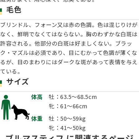
毛色
ハンドリング競技会
Obtaining the JKC Certified Export Pedigree
ブリンドル、フォーン又は赤の色調。色は混じりけが
ジュニアハンドラー
なく、鮮明でなくてはならない。胸のわずかな白斑は
許容される。他部分の白斑は好ましくない。ブラッ
ク・マズルは必須であり、目にむかって色調が薄くな
過去の大会結果
るが、目のまわりにはダークな斑があって表情を与え
ている。
サイズ
犬の絵コンクールについて
体高
牡：63.5～68.5cm
牝：61～66cm
愛犬とのふれあい写真コンテストについて
体重
牡：50～59kg
牝：41～50kg
愛犬とのふれあいの俳句について
ブルマスティフ に関連するページ