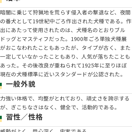
ジャパンケネルクラブチャンネルYouTube
暗闇に乗じて狩猟地を荒らす侵入者の撃退など、夜間
遺伝子疾患について考えよう
自主研修会／日程
の番犬として19世紀中ごろ作出された犬種である。作
オビディエンス競技会
ガゼットのご案内
出にあたって使用されたのは、犬種名のとおりブル
「動物の愛護及び管理に関する法律」
ドッグとマスティフだった。1900年ごろ単独犬種展
IGP
がおこなわれたこともあったが、タイプが古く、また
犬種別犬籍登録頭数
一定していなかったこともあり、人気が落ちたことも
股関節形成不全症(HD)と肘関節異形成症(ED)について
あった。その後改良が重ねられて1925年に至りほぼ
BH
現在の犬種標準に近いスタンダードが公認された。
長寿犬表彰について
一般外貌
人工授精について
ドッグダンス
災害救助犬の育成
力強い体格で、均整がとれており、頑丈さを誇示する
が、ぎこちなさはなく、健全で、活動的である。
子犬を繁殖した方へ 〜 子犬の正式な名前のつけ方
習性／性格
トリミング競技会
ジャックブログ
血統証明書・よくあるご質問
威勢がよく、用心深く、忠実である。