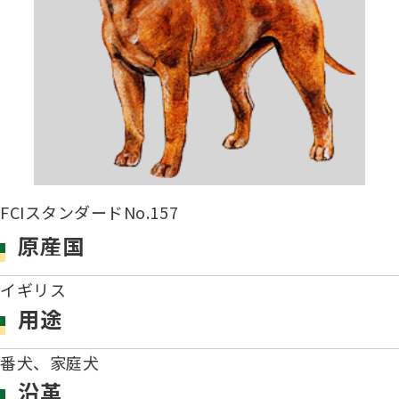
子犬の申請について
トリマー
チャンピオンについて(ドッグショー・競技会)
ジュニアハンドラーとは
JKCの歴史
DNA登録
ハンドラー
自由研究<犬について詳しく知ろう！>
ロイヤルカナンアワードについて
ディスクロージャー（情報公開）
チャンピオンタイトル
訓練士
ジャックお面を作ってあそぼう♪
JKCブリーディングアワード
有識者会議の提言について
FCIスタンダードNo.157
繁殖についての基礎知識
スチュワード
原産国
訓練競技会
入会のご案内
イギリス
正しいブリーディングと守るべき心得
審査員
用途
アジリティー競技会
3分でわかるジャパンケネルクラブ
番犬、家庭犬
ティーカッププードル、豆柴について
アニマル衛生士
沿革
フライボール競技会