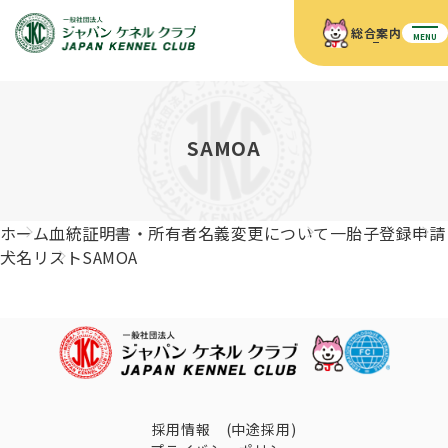
総合案内
MENU
ホーム
JKCの活動内容
JKCの活動内容
血統証明書について
SAMOA
血統証明書について
イベント
事業内容
イベント
犬の知識
血統証明書の見かた
ホーム
血統証明書・所有者名義変更について
一胎子登録申請
JKC公認資格
ドッグショー 競技会スケジュール
犬種紹介
犬名リスト
SAMOA
JKC公認資格
組織概要
刊行物
お知らせ
会員向け情報
血統証明書・各種申請
「資格更新料の自動引落」のご利用について
刊行物のご案内
ドッグショー
新登録犬種のご紹介
定款
ダウンロード
FAQ
血統証明書・所有者名義変更
愛犬飼育管理士
犬の健康管理手帳について
FCIインターナショナルドッグショー開催のご案内
キーワードラリー2025
沿革
採用情報 (中途採用)