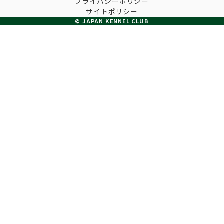
プライバシーポリシー
子犬の申請について
サイトポリシー
トリマー
チャンピオンについて(ドッグショー・競技会)
© JAPAN KENNEL CLUB
ジュニアハンドラーとは
JKCの歴史
DNA登録
ハンドラー
自由研究<犬について詳しく知ろう！>
ロイヤルカナンアワードについて
ディスクロージャー（情報公開）
チャンピオンタイトル
訓練士
ジャックお面を作ってあそぼう♪
JKCブリーディングアワード
有識者会議の提言について
繁殖についての基礎知識
スチュワード
訓練競技会
入会のご案内
正しいブリーディングと守るべき心得
審査員
アジリティー競技会
3分でわかるジャパンケネルクラブ
ティーカッププードル、豆柴について
アニマル衛生士
フライボール競技会