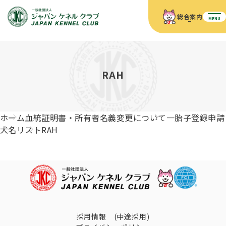
総合案内
MENU
ホーム
JKCの活動内容
JKCの活動内容
血統証明書について
RAH
血統証明書について
イベント
事業内容
イベント
犬の知識
血統証明書の見かた
ホーム
血統証明書・所有者名義変更について
一胎子登録申請
JKC公認資格
ドッグショー 競技会スケジュール
犬種紹介
犬名リスト
RAH
JKC公認資格
組織概要
刊行物
お知らせ
会員向け情報
血統証明書・各種申請
「資格更新料の自動引落」のご利用について
刊行物のご案内
ドッグショー
新登録犬種のご紹介
定款
ダウンロード
FAQ
血統証明書・所有者名義変更
愛犬飼育管理士
犬の健康管理手帳について
FCIインターナショナルドッグショー開催のご案内
キーワードラリー2025
沿革
採用情報 (中途採用)