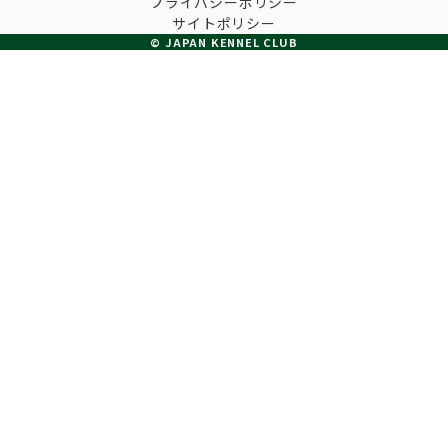
プライバシーポリシー
子犬の申請について
サイトポリシー
トリマー
チャンピオンについて(ドッグショー・競技会)
© JAPAN KENNEL CLUB
ジュニアハンドラーとは
JKCの歴史
DNA登録
ハンドラー
自由研究<犬について詳しく知ろう！>
ロイヤルカナンアワードについて
ディスクロージャー（情報公開）
チャンピオンタイトル
訓練士
ジャックお面を作ってあそぼう♪
JKCブリーディングアワード
有識者会議の提言について
繁殖についての基礎知識
スチュワード
訓練競技会
入会のご案内
正しいブリーディングと守るべき心得
審査員
アジリティー競技会
3分でわかるジャパンケネルクラブ
ティーカッププードル、豆柴について
アニマル衛生士
フライボール競技会