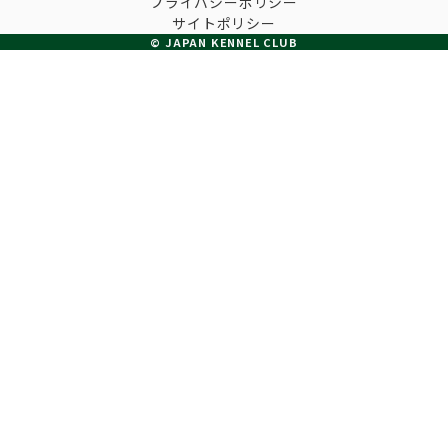
プライバシーポリシー
子犬の申請について
サイトポリシー
トリマー
チャンピオンについて(ドッグショー・競技会)
© JAPAN KENNEL CLUB
ジュニアハンドラーとは
JKCの歴史
DNA登録
ハンドラー
自由研究<犬について詳しく知ろう！>
ロイヤルカナンアワードについて
ディスクロージャー（情報公開）
チャンピオンタイトル
訓練士
ジャックお面を作ってあそぼう♪
JKCブリーディングアワード
有識者会議の提言について
繁殖についての基礎知識
スチュワード
訓練競技会
入会のご案内
正しいブリーディングと守るべき心得
審査員
アジリティー競技会
3分でわかるジャパンケネルクラブ
ティーカッププードル、豆柴について
アニマル衛生士
フライボール競技会