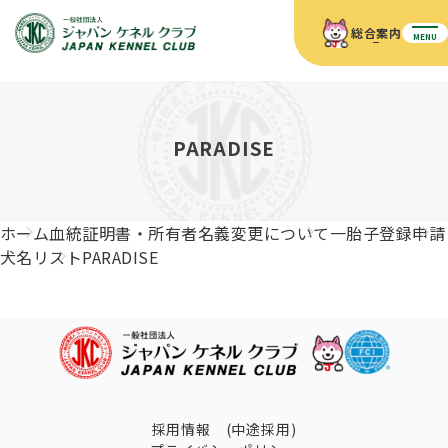
総合案内
MENU
ホーム
JKCの活動内容
JKCの活動内容
血統証明書について
PARADISE
血統証明書について
イベント
事業内容
イベント
犬の知識
血統証明書の見かた
ホーム
血統証明書・所有者名義変更について
一胎子登録申請
JKC公認資格
ドッグショー 競技会スケジュール
犬種紹介
犬名リスト
PARADISE
JKC公認資格
組織概要
刊行物
お知らせ
会員向け情報
血統証明書・各種申請
「資格更新料の自動引落」のご利用について
刊行物のご案内
ドッグショー
新登録犬種のご紹介
定款
ダウンロード
FAQ
血統証明書・所有者名義変更
愛犬飼育管理士
犬の健康管理手帳について
FCIインターナショナルドッグショー開催のご案内
キーワードラリー2025
沿革
採用情報 (中途採用)