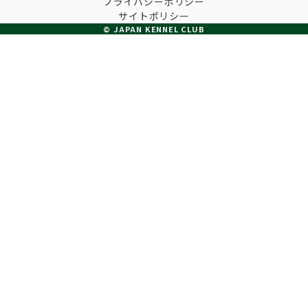
プライバシーポリシー
子犬の申請について
サイトポリシー
トリマー
チャンピオンについて(ドッグショー・競技会)
© JAPAN KENNEL CLUB
ジュニアハンドラーとは
JKCの歴史
DNA登録
ハンドラー
自由研究<犬について詳しく知ろう！>
ロイヤルカナンアワードについて
ディスクロージャー（情報公開）
チャンピオンタイトル
訓練士
ジャックお面を作ってあそぼう♪
JKCブリーディングアワード
有識者会議の提言について
繁殖についての基礎知識
スチュワード
訓練競技会
入会のご案内
正しいブリーディングと守るべき心得
審査員
アジリティー競技会
3分でわかるジャパンケネルクラブ
ティーカッププードル、豆柴について
アニマル衛生士
フライボール競技会