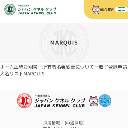
総合案内
MENU
ホーム
JKCの活動内容
JKCの活動内容
血統証明書について
MARQUIS
血統証明書について
イベント
事業内容
イベント
犬の知識
血統証明書の見かた
ホーム
血統証明書・所有者名義変更について
一胎子登録申請
JKC公認資格
ドッグショー 競技会スケジュール
犬種紹介
犬名リスト
MARQUIS
JKC公認資格
組織概要
刊行物
お知らせ
会員向け情報
血統証明書・各種申請
「資格更新料の自動引落」のご利用について
刊行物のご案内
ドッグショー
新登録犬種のご紹介
定款
ダウンロード
FAQ
血統証明書・所有者名義変更
愛犬飼育管理士
犬の健康管理手帳について
FCIインターナショナルドッグショー開催のご案内
キーワードラリー2025
沿革
採用情報 (中途採用)