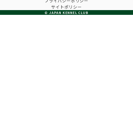
プライバシーポリシー
子犬の申請について
サイトポリシー
トリマー
チャンピオンについて(ドッグショー・競技会)
© JAPAN KENNEL CLUB
ジュニアハンドラーとは
JKCの歴史
DNA登録
ハンドラー
自由研究<犬について詳しく知ろう！>
ロイヤルカナンアワードについて
ディスクロージャー（情報公開）
チャンピオンタイトル
訓練士
ジャックお面を作ってあそぼう♪
JKCブリーディングアワード
有識者会議の提言について
繁殖についての基礎知識
スチュワード
訓練競技会
入会のご案内
正しいブリーディングと守るべき心得
審査員
アジリティー競技会
3分でわかるジャパンケネルクラブ
ティーカッププードル、豆柴について
アニマル衛生士
フライボール競技会