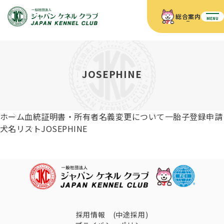
総合案内
MENU
ホーム
JKCの活動内容
JKCの活動内容
血統証明書について
JOSEPHINE
血統証明書について
イベント
事業内容
イベント
犬の知識
血統証明書の見かた
ホーム
血統証明書・所有者名義変更について
一胎子登録申請
JKC公認資格
ドッグショー 競技会スケジュール
犬種紹介
犬名リスト
JOSEPHINE
JKC公認資格
組織概要
刊行物
お知らせ
会員向け情報
血統証明書・各種申請
「資格更新料の自動引落」のご利用について
刊行物のご案内
ドッグショー
新登録犬種のご紹介
定款
ダウンロード
FAQ
血統証明書・所有者名義変更
愛犬飼育管理士
犬の健康管理手帳について
FCIインターナショナルドッグショー開催のご案内
キーワードラリー2025
沿革
採用情報 (中途採用)