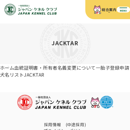
総合案内
MENU
ホーム
JKCの活動内容
JKCの活動内容
血統証明書について
JACKTAR
血統証明書について
イベント
事業内容
イベント
犬の知識
血統証明書の見かた
ホーム
血統証明書・所有者名義変更について
一胎子登録申請
JKC公認資格
ドッグショー 競技会スケジュール
犬種紹介
犬名リスト
JACKTAR
JKC公認資格
組織概要
刊行物
お知らせ
会員向け情報
血統証明書・各種申請
「資格更新料の自動引落」のご利用について
刊行物のご案内
ドッグショー
新登録犬種のご紹介
定款
ダウンロード
FAQ
血統証明書・所有者名義変更
愛犬飼育管理士
犬の健康管理手帳について
FCIインターナショナルドッグショー開催のご案内
キーワードラリー2025
沿革
採用情報 (中途採用)