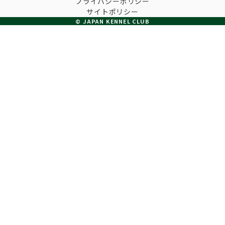
プライバシーポリシー
子犬の申請について
サイトポリシー
トリマー
チャンピオンについて(ドッグショー・競技会)
© JAPAN KENNEL CLUB
ジュニアハンドラーとは
JKCの歴史
DNA登録
ハンドラー
自由研究<犬について詳しく知ろう！>
ロイヤルカナンアワードについて
ディスクロージャー（情報公開）
チャンピオンタイトル
訓練士
ジャックお面を作ってあそぼう♪
JKCブリーディングアワード
有識者会議の提言について
繁殖についての基礎知識
スチュワード
訓練競技会
入会のご案内
正しいブリーディングと守るべき心得
審査員
アジリティー競技会
3分でわかるジャパンケネルクラブ
ティーカッププードル、豆柴について
アニマル衛生士
フライボール競技会