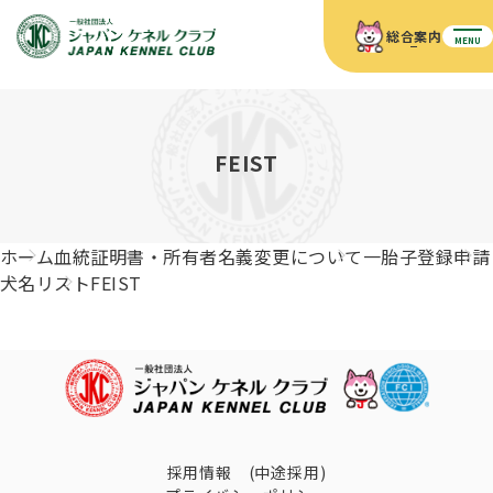
総合案内
MENU
ホーム
JKCの活動内容
JKCの活動内容
血統証明書について
FEIST
血統証明書について
イベント
事業内容
イベント
犬の知識
血統証明書の見かた
ホーム
血統証明書・所有者名義変更について
一胎子登録申請
JKC公認資格
ドッグショー 競技会スケジュール
犬種紹介
犬名リスト
FEIST
JKC公認資格
組織概要
刊行物
お知らせ
会員向け情報
血統証明書・各種申請
「資格更新料の自動引落」のご利用について
刊行物のご案内
ドッグショー
新登録犬種のご紹介
定款
ダウンロード
FAQ
血統証明書・所有者名義変更
愛犬飼育管理士
犬の健康管理手帳について
FCIインターナショナルドッグショー開催のご案内
キーワードラリー2025
沿革
採用情報 (中途採用)