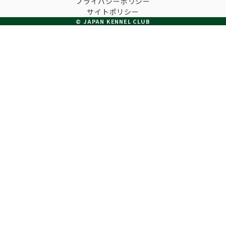
プライバシーポリシー
子犬の申請について
サイトポリシー
トリマー
チャンピオンについて(ドッグショー・競技会)
© JAPAN KENNEL CLUB
ジュニアハンドラーとは
JKCの歴史
DNA登録
ハンドラー
自由研究<犬について詳しく知ろう！>
ロイヤルカナンアワードについて
ディスクロージャー（情報公開）
チャンピオンタイトル
訓練士
ジャックお面を作ってあそぼう♪
JKCブリーディングアワード
有識者会議の提言について
繁殖についての基礎知識
スチュワード
訓練競技会
入会のご案内
正しいブリーディングと守るべき心得
審査員
アジリティー競技会
3分でわかるジャパンケネルクラブ
ティーカッププードル、豆柴について
アニマル衛生士
フライボール競技会