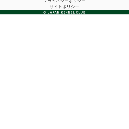
プライバシーポリシー
子犬の申請について
サイトポリシー
トリマー
チャンピオンについて(ドッグショー・競技会)
© JAPAN KENNEL CLUB
ジュニアハンドラーとは
JKCの歴史
DNA登録
ハンドラー
自由研究<犬について詳しく知ろう！>
ロイヤルカナンアワードについて
ディスクロージャー（情報公開）
チャンピオンタイトル
訓練士
ジャックお面を作ってあそぼう♪
JKCブリーディングアワード
有識者会議の提言について
繁殖についての基礎知識
スチュワード
訓練競技会
入会のご案内
正しいブリーディングと守るべき心得
審査員
アジリティー競技会
3分でわかるジャパンケネルクラブ
ティーカッププードル、豆柴について
アニマル衛生士
フライボール競技会