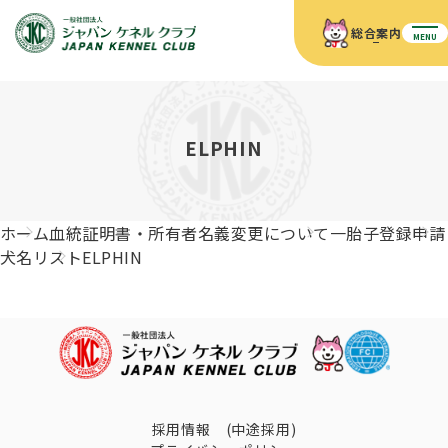
総合案内
MENU
ホーム
JKCの活動内容
JKCの活動内容
血統証明書について
ELPHIN
血統証明書について
イベント
事業内容
イベント
犬の知識
血統証明書の見かた
ホーム
血統証明書・所有者名義変更について
一胎子登録申請
JKC公認資格
ドッグショー 競技会スケジュール
犬種紹介
犬名リスト
ELPHIN
JKC公認資格
組織概要
刊行物
お知らせ
会員向け情報
血統証明書・各種申請
「資格更新料の自動引落」のご利用について
刊行物のご案内
ドッグショー
新登録犬種のご紹介
定款
ダウンロード
FAQ
血統証明書・所有者名義変更
愛犬飼育管理士
犬の健康管理手帳について
FCIインターナショナルドッグショー開催のご案内
キーワードラリー2025
沿革
採用情報 (中途採用)