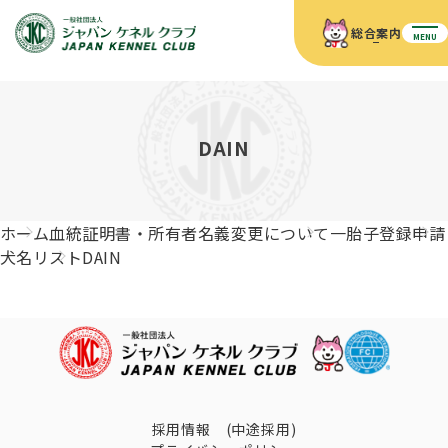
総合案内
MENU
ホーム
JKCの活動内容
JKCの活動内容
血統証明書について
DAIN
血統証明書について
イベント
事業内容
イベント
犬の知識
血統証明書の見かた
ホーム
血統証明書・所有者名義変更について
一胎子登録申請
JKC公認資格
ドッグショー 競技会スケジュール
犬種紹介
犬名リスト
DAIN
JKC公認資格
組織概要
刊行物
お知らせ
会員向け情報
血統証明書・各種申請
「資格更新料の自動引落」のご利用について
刊行物のご案内
ドッグショー
新登録犬種のご紹介
定款
ダウンロード
FAQ
血統証明書・所有者名義変更
愛犬飼育管理士
犬の健康管理手帳について
FCIインターナショナルドッグショー開催のご案内
キーワードラリー2025
沿革
採用情報 (中途採用)