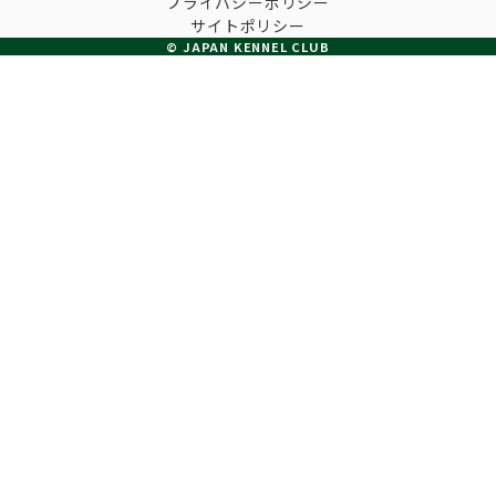
プライバシーポリシー
子犬の申請について
サイトポリシー
トリマー
チャンピオンについて(ドッグショー・競技会)
© JAPAN KENNEL CLUB
ジュニアハンドラーとは
JKCの歴史
DNA登録
ハンドラー
自由研究<犬について詳しく知ろう！>
ロイヤルカナンアワードについて
ディスクロージャー（情報公開）
チャンピオンタイトル
訓練士
ジャックお面を作ってあそぼう♪
JKCブリーディングアワード
有識者会議の提言について
繁殖についての基礎知識
スチュワード
訓練競技会
入会のご案内
正しいブリーディングと守るべき心得
審査員
アジリティー競技会
3分でわかるジャパンケネルクラブ
ティーカッププードル、豆柴について
アニマル衛生士
フライボール競技会