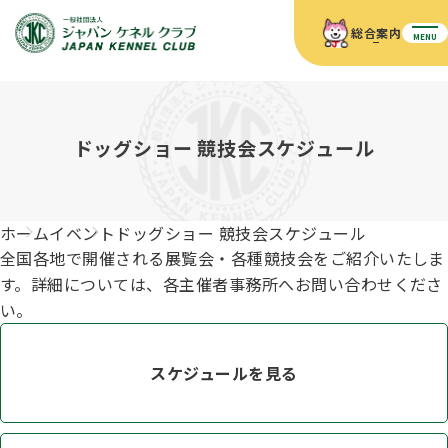
総合案内
MENU
ホーム
JKCの活動内容
JKCの活動内容
血統証明書について
ドッグショー 競技会スケジュール
血統証明書について
イベント
事業内容
イベント
犬の知識
血統証明書の見かた
ホーム
イベント
ドッグショー 競技会スケジュール
JKC公認資格
ドッグショー 競技会スケジュール
犬種紹介
全国各地で開催される展覧会・各種競技会をご紹介いたしま
JKC公認資格
組織概要
刊行物
す。詳細については、各主催者事務所へお問い合わせくださ
お知らせ
会員向け情報
血統証明書・各種申請
い。
「資格更新料の自動引落」のご利用について
刊行物のご案内
ドッグショー
新登録犬種のご紹介
定款
ダウンロード
FAQ
スケジュールを見る
血統証明書・所有者名義変更
愛犬飼育管理士
犬の健康管理手帳について
FCIインターナショナルドッグショー開催のご案内
キーワードラリー2025
沿革