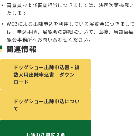
ジャパンケネルクラブチャンネルYouTube
審査員および審査担当につきましては、決定次第掲載い
たします。
遺伝子疾患について考えよう
自主研修会／日程
オビディエンス競技会
WEBによる出陳申込を利用している展覧会につきまして
ガゼットのご案内
は、申込手順、展覧会の詳細について、直接、当該展展
「動物の愛護及び管理に関する法律」
覧会事務所へお問い合わせください。
関連情報
IGP
犬種別犬籍登録頭数
股関節形成不全症(HD)と肘関節異形成症(ED)について
ドッグショー出陳申込書・複
BH
数犬用出陳申込書 ダウン
長寿犬表彰について
ロード
人工授精について
ドッグダンス
災害救助犬の育成
ドッグショー出陳申込につい
て
子犬を繁殖した方へ 〜 子犬の正式な名前のつけ方
トリミング競技会
ジャックブログ
血統証明書・よくあるご質問
出陳申込書記入例