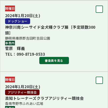
審査員
開催日
審査員長
2024年1月20日(土)
小松 隆樹
ドッグショー
神奈川南シーサイド全犬種クラブ展［予定頭数300
審査員
頭］
倉持 宏也、佐藤 委子
静岡県榛原郡吉田町吉田公園
更新：2023年11月8日
事務所
菅原 輝義
TEL：090-8719-0533
審査員を見る
審査員
開催日
BIS
2024年1月20日(土)
宮川 隆博
アジリティー競技会
高知トレーナーズクラブアジリティー競技会
ブリード
香南市野市ふれあい広場
■1・4Ｇ長 井川 雅人(1・4Ｇ、プードル（全犬）)