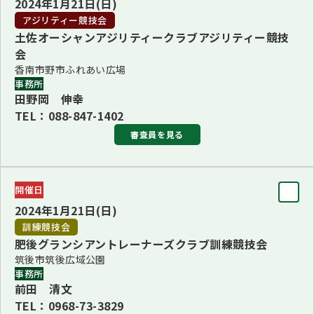
2024年1月21日(日)
瓜生 真砂己
アジリティー競技会
土佐オーシャンアジリティークラブアジリティー競技
ブリード
会
■1・8・10Ｇ長 川田 恵子(1・8・10Ｇ)
香南市野市ふれあい広場
事務所
■2・7Ｇ長 原勢 真理子(2・7Ｇ、プードル（全犬）)
田野岡 伸幸
■3・4・6Ｇ長 瓜生 真砂己(3・4・6Ｇ)
TEL：088-847-1402
■5・9Ｇ長 矢竹 雄兒(5Ｇ・その他の9Ｇ)
審査員を見る
BJIS 矢竹 雄兒
BVIS 原勢 真理子
審査員
開催日
審査員長
BBIS/BPIS 川田 恵子
2024年1月21日(日)
江頭 孝司
公開訓練試験は、規程頭数に達しなかった為、中止となりま
訓練競技会
した。
肥後グランシアントレーナーズクラブ訓練競技会
審査員
筑後市筑後広域公園
更新：2023年10月27日
副田 康信、松原 直樹
事務所
前田 清文
TEL：0968-73-3829
チーフ