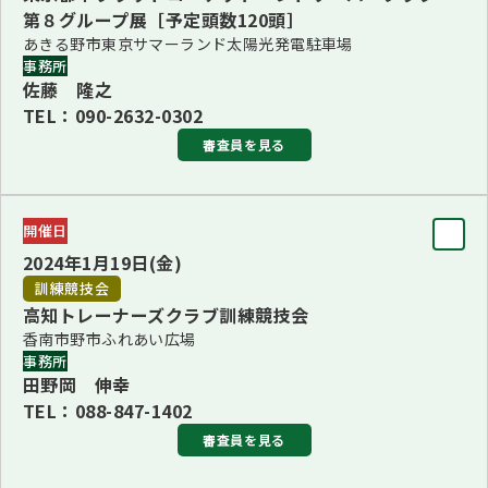
第８グループ展［予定頭数120頭］
※都合により中澤 秀章審査員から林 歳夫審査員へ変更と
あきる野市東京サマーランド太陽光発電駐車場
なりました。
事務所
佐藤 隆之
※都合により池田 昌弘審査員から小橋 秀行審査員へ変更
TEL：090-2632-0302
となりました。
審査員を見る
更新：2023年10月27日
審査員
開催日
BIS
2024年1月19日(金)
オリバー・サイモン＜クロアチア＞
訓練競技会
更新：2023年10月27日
高知トレーナーズクラブ訓練競技会
香南市野市ふれあい広場
事務所
田野岡 伸幸
TEL：088-847-1402
審査員を見る