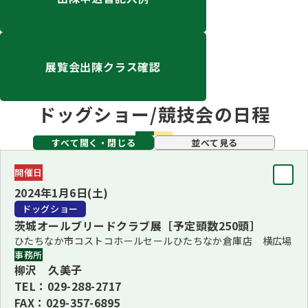
ハンドリング競技会
Obtaining the JKC Certified Export Pedigree
展覧会出陳クラス確認
ジュニアハンドラー
ドッグショー/競技会の日程
過去の大会結果
すべて開く・閉じる
並べて見る
開催日
犬の絵コンクールについて
2024年1月6日(土)
ドッグショー
茨城オールブリードクラブ展［予定頭数250頭］
愛犬とのふれあい写真コンテストについて
ひたちなか市コストコホールセールひたちなか倉庫店 横広場
事務所
柳沢 久美子
TEL：029-288-2717
愛犬とのふれあいの俳句について
FAX：029-357-6895