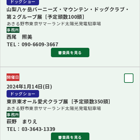
ドッグショー
※都合により地家 慶一審査員は、辞退されました。
（全犬）、プードル（全犬）)
山梨八ヶ岳バーニーズ・マウンテン・ドッグクラブ・
更新：2023年10月27日
■9・10Ｇ長 ジュッシ・リイマテイネン＜フィンランド＞
第２グループ展［予定頭数100頭］
あきる野市東京サマーランド太陽光発電駐車場
(9・10Ｇ)
事務所
BJIS/BVIS 進藤 孝
西尾 照美
TEL：090-6609-3667
BBIS/BPIS オリバー・サイモン
審査員を見る
公開訓練試験は、規程頭数に達しなかった為、中止となりま
審査員
した。
開催日
BIS
2024年1月14日(日)
ジュッシ・リイマテイネン＜フィンランド＞
ドッグショー
更新：2023年10月27日
更新：2023年10月27日
東京東オール愛犬クラブ展［予定頭数350頭］
あきる野市東京サマーランド太陽光発電駐車場
事務所
萩野 まりえ
TEL：03-3643-1339
審査員を見る