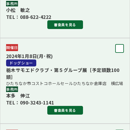
■1・2Ｇ長 西田 一城(1・2Ｇ)
事務所
小松 敏之
■3・4・5・8・10Ｇ長 井川 雅人(3・4・5・8・10Ｇ)
TEL：088-622-4222
■6・7・9Ｇ長 深町 政彦(6・7・9Ｇ)
審査員を見る
BJIS/BPIS 深町 政彦
BVIS/BBIS 西田 一城
審査員
更新：2023年10月27日
開催日
BIS
2024年1月8日(月･祝)
梅木 陽子
ドッグショー
栃木サモエドクラブ・第５グループ展［予定頭数100
ブリード
頭］
■1・3・5・8Ｇ長 小川 治(1・3・5・8Ｇ)
ひたちなか市コストコホールセールひたちなか倉庫店 横広場
事務所
■2・4・10Ｇ長 梅木 陽子(2・4・10Ｇ)
本多 伸江
■6・7・9Ｇ長 天野 勝明(6・7・9Ｇ)
TEL：090-3243-1141
BJIS/BVIS 天野 勝明
審査員を見る
BBIS/BPIS 小川 治
公開訓練試験委員 鶴岡 朗
審査員