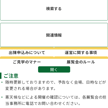
子犬の申請について
トリマー
検索する
チャンピオンについて(ドッグショー・競技会)
ジュニアハンドラーとは
JKCの歴史
DNA登録
ハンドラー
自由研究<犬について詳しく知ろう！>
ロイヤルカナンアワードについて
ディスクロージャー（情報公開）
関連情報
チャンピオンタイトル
訓練士
ジャックお面を作ってあそぼう♪
JKCブリーディングアワード
出陳申込みについて
運営に関する事項
有識者会議の提言について
繁殖についての基礎知識
ご見学のマナー
展覧会のルール
スチュワード
訓練競技会
開く
入会のご案内
ご注意
正しいブリーディングと守るべき心得
随時更新しておりますので、予告なく会場、日時などが
審査員
アジリティー競技会
変更される場合があります。
3分でわかるジャパンケネルクラブ
悪天候などによる開催の確認については、各展覧会の担
ティーカッププードル、豆柴について
当事務所に電話でお問い合わせください。
アニマル衛生士
フライボール競技会