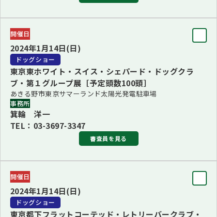
審査員
開催日
BIS
2024年1月14日(日)
林 歳夫
ドッグショー
東京東ホワイト・スイス・シェパード・ドッグクラ
ブリード
ブ・第１グループ展［予定頭数100頭］
■1・3・7Ｇ長 オリバー・サイモン＜クロアチア＞(1・3・
あきる野市東京サマーランド太陽光発電駐車場
事務所
7Ｇ)
箕輪 洋一
■2Ｇ長 林 歳夫(2Ｇ)
TEL：03-3697-3347
■4・5・6・8Ｇ長 ジュッシ・リイマテイネン＜フィンラン
審査員を見る
ド＞(4・5・6・8Ｇ)
■9Ｇ長 小橋 秀行(9Ｇ)
審査員
開催日
BIS
■10Ｇ長 中嶋 威勇治(10Ｇ)
2024年1月14日(日)
ジュッシ・リイマテイネン＜フィンランド＞
BJIS/BVIS/BBIS/BPIS 中嶋 威勇治
ドッグショー
更新：2023年10月27日
東京都下フラットコーテッド・レトリーバークラブ・