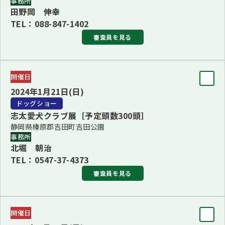
事務所
田野岡 伸幸
■2・8Ｇ長 宮川 隆博(その他の8Ｇ、ボクサー、ブルドッ
TEL：088-847-1402
グ、ドーベルマン、フレンチ・ブルドッグ、パグ)
審査員を見る
■3・10Ｇ長 高橋 秀美(3Ｇ・その他の2Ｇ・その他の
10G、アメリカン・コッカー・スパニエル、ゴールデン・レ
審査員
開催日
トリーバー)
審査員長
2024年1月21日(日)
須山 雄次
■5・6・7・9Ｇ長 水越 治子(5・6・7Ｇ・その他の9Ｇ、
ドッグショー
アフガン・ハウンド、ボルゾイ、サルーキ)
志太愛犬クラブ展［予定頭数300頭］
審査員
BJIS/BVIS 井川 雅人
静岡県榛原郡吉田町吉田公園
副田 康信、松原 直樹
事務所
BBIS 高橋 秀美
北堀 朝治
BPIS 水越 治子
TEL：0547-37-4373
チーフ
更新：2023年10月27日
審査員を見る
江頭 孝司
更新：2023年11月8日
審査員
開催日
BIS