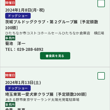
開催日
BIS
更新：2023年10月27日
2024年1月8日(月･祝)
サンドラ・パターソン＜オーストラリア＞
ドッグショー
更新：2023年10月27日
茨城ブルドッグクラブ・第２グループ展［予定頭数
100頭］
ひたちなか市コストコホールセールひたちなか倉庫店 横広場
事務所
菊池 洋一
TEL：029-288-6892
審査員を見る
審査員
開催日
BIS
2024年1月13日(土)
ヘザー・モリソン＜オーストラリア＞
ドッグショー
更新：2023年10月27日
埼玉東第一愛犬家クラブ展［予定頭数200頭］
あきる野市東京サマーランド太陽光発電駐車場
事務所
倉重 美喜