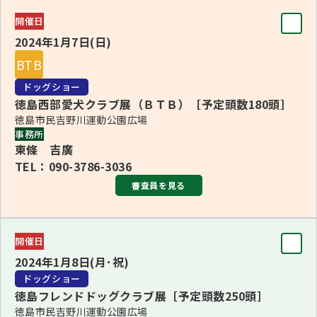
BJIS/BVIS 高橋 秀美
審査員
開催日
BBIS/BPIS サンドラ・パターソン
BIS
2024年1月7日(日)
深町 政彦
公開訓練試験委員 室井 一男
BTB
更新：2023年10月27日
ブリード
ドッグショー
■1・2Ｇ長 深町 政彦(1・2Ｇ)
徳島西部愛犬クラブ展（ＢＴＢ）［予定頭数180頭］
徳島市民吉野川運動公園広場
■3・4・5・8・10Ｇ長 西田 一城(3・4・5・8・10Ｇ)
事務所
■6・7・9Ｇ長 井川 雅人(6・7・9Ｇ)
東條 吉廣
TEL：090-3786-3036
BJIS/BBIS 井川 雅人
審査員を見る
BVIS 深町 政彦
BPIS 西田 一城
審査員
更新：2023年10月27日
開催日
BIS
2024年1月8日(月･祝)
井川 雅人
ドッグショー
徳島フレンドドッグクラブ展［予定頭数250頭］
ブリード
徳島市民吉野川運動公園広場