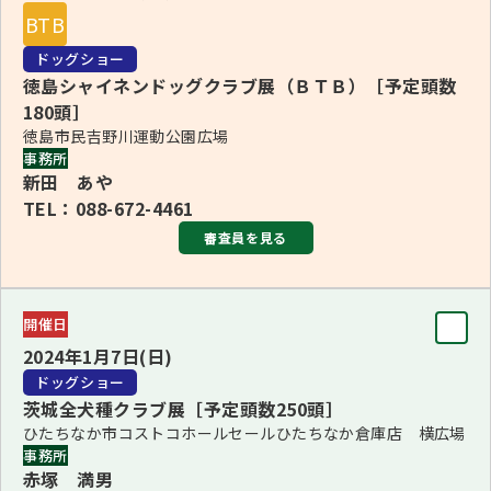
BBIS/BPIS ヘザー・モリソン
BTB
■1・5・7Ｇ長 倉田 和美(1・5・7Ｇ)
更新：2023年10月27日
■2・4・8・10Ｇ長 中野 勝美(2・4・8・10Ｇ)
ドッグショー
徳島シャイネンドッグクラブ展（ＢＴＢ）［予定頭数
■3・6・9Ｇ長 塩谷 寿昭(3・6・9Ｇ)
180頭］
徳島市民吉野川運動公園広場
事務所
BJIS/BVIS 中野 勝美
新田 あや
BBIS 倉田 和美
TEL：088-672-4461
BPIS 塩谷 寿昭
審査員を見る
※都合により、三原 勇二審査員から中野 勝美審査員へ変
審査員
更となりました。
開催日
BIS
更新：2023年10月27日
2024年1月7日(日)
中野 勝美
ドッグショー
茨城全犬種クラブ展［予定頭数250頭］
ブリード
ひたちなか市コストコホールセールひたちなか倉庫店 横広場
■1・5・7Ｇ長 塩谷 寿昭(1・5・7Ｇ)
事務所
赤塚 満男
■2・4・8・10Ｇ長 倉田 和美(2・4・8・10Ｇ)