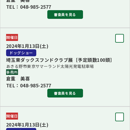
TEL：048-985-2577
審査員を見る
審査員
開催日
BIS
2024年1月13日(土)
進藤 孝
ドッグショー
埼玉東ダックスフンドクラブ展［予定頭数100頭］
ブリード
あきる野市東京サマーランド太陽光発電駐車場
■1・3・6Ｇ長 石丸 誠一郎(1・3・6Ｇ)
事務所
倉重 美喜
■2・5Ｇ長 オリバー・サイモン＜クロアチア＞(2・5Ｇ、ス
TEL：048-985-2577
ムースヘアード・ミニチュア・ダックスフンド、ロングヘ
比較したいイベントを選択してくださ
審査員を見る
い
アード・ミニチュア・ダックスフンド、ワイアーヘアード・
イベント情報の右上にあるチェックを
ミニチュア・ダックスフンド、ロングヘアード・カニーンヘ
審査員
いれたイベントのみを並べて確認する
開催日
ン・ダックスフンド)
BIS
ことができます。
2024年1月13日(土)
尾内 聖和
■4・7・8Ｇ長 進藤 孝(7・8Ｇ・その他の4Ｇ、チワワ