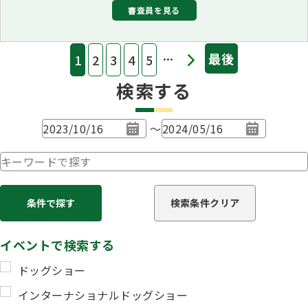
審査員を見る
須山 雄次
更新：2023年11月8日
審査員
...
最後
1
2
3
4
5
»
審査員長
中口 靖男
検索する
審査員
〜
小野 弘人、井上 知可子、尾髙 由祐
公開訓練試験併催（ＢＨなし）
更新：2023年11月8日
イベントで検索する
ドッグショー
インターナショナルドッグショー