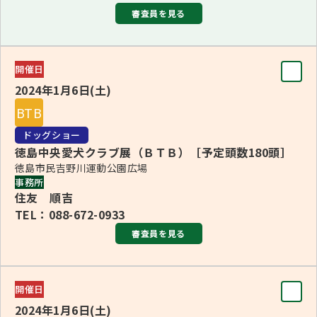
審査員を見る
審査員
開催日
BIS
2024年1月6日(土)
サンドラ・パターソン＜オーストラリア＞
BTB
ブリード
ドッグショー
■1・5・9Ｇ長 島﨑 秀一(1・5G・その他の9Ｇ、カニーン
徳島中央愛犬クラブ展（ＢＴＢ）［予定頭数180頭］
徳島市民吉野川運動公園広場
ヘン・ダックスフンド)
事務所
■2・4Ｇ長 サンドラ・パターソン＜オーストラリア＞(2
住友 順吉
TEL：088-672-0933
Ｇ、ダックスフンド、ミニチュア・ダックスフンド、プード
審査員を見る
ル（全犬）)
■3・6・7・8・10Ｇ長 ヘザー・モリソン＜オーストラリア
審査員
＞(3・6・7・8・10Ｇ)
開催日
BIS
BJIS/BVIS 島﨑 秀一
2024年1月6日(土)
倉田 和美