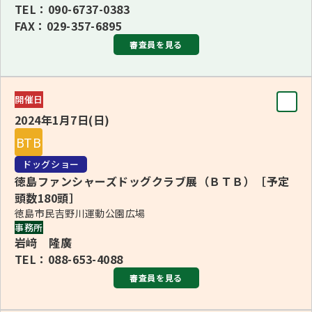
TEL：090-6737-0383
■3・6・9Ｇ長 中野 勝美(3・6・9Ｇ)
FAX：029-357-6895
審査員を見る
BJIS 倉田 和美
BVIS/BBIS 塩谷 寿昭
審査員
開催日
BIS
BPIS 中野 勝美
2024年1月7日(日)
ヘザー・モリソン＜オーストラリア＞
※都合により、三原 勇二審査員から中野 勝美審査員へ変
BTB
更となりました。
ブリード
ドッグショー
更新：2023年10月27日
■1・3・6・8Ｇ長 サンドラ・パターソン＜オーストラリア
徳島ファンシャーズドッグクラブ展（ＢＴＢ）［予定
頭数180頭］
＞(1・3・6・8Ｇ)
徳島市民吉野川運動公園広場
■2・7・10Ｇ長 高橋 秀美(2・7・10Ｇ、カニーンヘン・
事務所
岩﨑 隆廣
ダックスフンド)
TEL：088-653-4088
■4・5・9Ｇ長 ヘザー・モリソン＜オーストラリア＞(5・9
審査員を見る
Ｇ、ダックスフンド、ミニチュア・ダックスフンド)