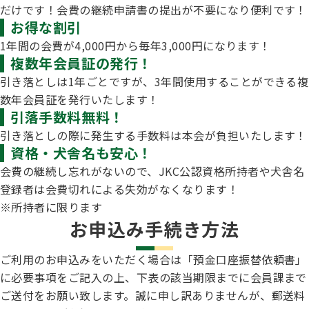
子犬の申請について
だけです！会費の継続申請書の提出が不要になり便利です！
トリマー
お得な割引
チャンピオンについて(ドッグショー・競技会)
ジュニアハンドラーとは
JKCの歴史
1年間の会費が4,000円から毎年3,000円になります！
複数年会員証の発行！
DNA登録
ハンドラー
自由研究<犬について詳しく知ろう！>
引き落としは1年ごとですが、3年間使用することができる複
ロイヤルカナンアワードについて
ディスクロージャー（情報公開）
数年会員証を発行いたします！
引落手数料無料！
チャンピオンタイトル
訓練士
ジャックお面を作ってあそぼう♪
引き落としの際に発生する手数料は本会が負担いたします！
JKCブリーディングアワード
資格・犬舎名も安心！
有識者会議の提言について
会費の継続し忘れがないので、JKC公認資格所持者や犬舎名
繁殖についての基礎知識
スチュワード
登録者は会費切れによる失効がなくなります！
訓練競技会
入会のご案内
※所持者に限ります
お申込み手続き方法
正しいブリーディングと守るべき心得
審査員
アジリティー競技会
ご利用のお申込みをいただく場合は「預金口座振替依頼書」
3分でわかるジャパンケネルクラブ
に必要事項をご記入の上、下表の該当期限までに会員課まで
ティーカッププードル、豆柴について
アニマル衛生士
ご送付をお願い致します。誠に申し訳ありませんが、郵送料
フライボール競技会