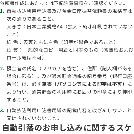
依頼書作成にあたっては下記注意事項をご確認ください。
ハンドリング競技会
自動払込利用申込書及び預金口座振替依頼書の規格等は
次の通りであること。
Obtaining the JKC Certified Export Pedigree
大きさ：日本工業規格A4（拡大・縮小印刷されていない
ジュニアハンドラー
こと）
紙 色：表裏ともに白色（印字が黒色であること）
紙 質：一般的なコピー用紙と同等のもの（感熱紙および
過去の大会結果
ロール紙は不可）
預金者の氏名（フリガナを含む）、住所（記入欄がある
場合に限る）。及び通常貯金通帳の記号番号（銀行口座
犬の絵コンクールについて
番号）は、必ず
筆書（パソコン等による印字は不可）
に
より行い、通常貯金の利用時にお届けの印章により押印
すること。
愛犬とのふれあい写真コンテストについて
自動払込利用申込書用紙の記載内容を改ざんしないこと
又はされていないこと。
自動引落のお申し込みに関するスケ
愛犬とのふれあいの俳句について