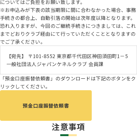
についてはご負担をお願い致します。
ジャパンケネルクラブチャンネルYouTube
※お申込みが下表の該当期限に間に合わなかった場合、事務
遺伝子疾患について考えよう
手続きの都合上、自動引落の開始は次年度以降となります。
自主研修会／日程
オビディエンス競技会
恐れ入りますが、今回のご継続手続きにつきましては、これ
ガゼットのご案内
までどおりクラブ経由にて行っていただくこととなりますの
「動物の愛護及び管理に関する法律」
でご了承ください。
IGP
犬種別犬籍登録頭数
【宛先】 〒101-8552 東京都千代田区神田須田町1－5
股関節形成不全症(HD)と肘関節異形成症(ED)について
一般社団法人ジャパンケネルクラブ 会員課
BH
長寿犬表彰について
「預金口座振替依頼書」のダウンロードは下記のボタンをク
リックしてください。
人工授精について
ドッグダンス
災害救助犬の育成
預金口座振替依頼書
子犬を繁殖した方へ 〜 子犬の正式な名前のつけ方
トリミング競技会
注意事項
ジャックブログ
血統証明書・よくあるご質問