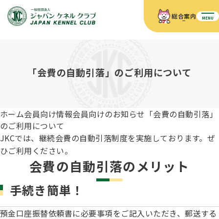
総合案内
MENU
ホーム
JKCの活動内容
JKCの活動内容
血統証明書について
「会費の自動引落」のご利用について
血統証明書について
イベント
事業内容
イベント
犬の知識
血統証明書の見かた
ホーム
会員向け情報
会員向けのお知らせ
「会費の自動引落」
JKC公認資格
ドッグショー 競技会スケジュール
犬種紹介
のご利用について
JKC公認資格
組織概要
刊行物
JKCでは、継続会費の自動引落制度を実施しております。ぜ
お知らせ
会員向け情報
血統証明書・各種申請
ひご利用ください。
「資格更新料の自動引落」のご利用について
刊行物のご案内
ドッグショー
会費の自動引落のメリット
新登録犬種のご紹介
定款
ダウンロード
FAQ
血統証明書・所有者名義変更
手続き簡単！
愛犬飼育管理士
犬の健康管理手帳について
FCIインターナショナルドッグショー開催のご案内
キーワードラリー2025
沿革
預金口座振替依頼書に必要事項をご記入いただき、郵送する